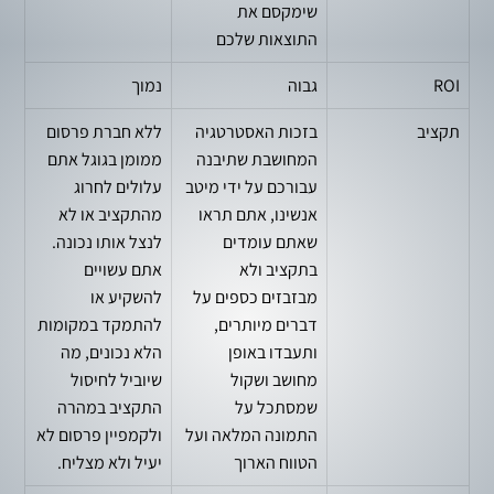
שימקסם את
התוצאות שלכם
ROI
גבוה
נמוך
תקציב
בזכות האסטרטגיה
ללא חברת פרסום
המחושבת שתיבנה
ממומן בגוגל אתם
עבורכם על ידי מיטב
עלולים לחרוג
אנשינו, אתם תראו
מהתקציב או לא
שאתם עומדים
לנצל אותו נכונה.
בתקציב ולא
אתם עשויים
מבזבזים כספים על
להשקיע או
דברים מיותרים,
להתמקד במקומות
ותעבדו באופן
הלא נכונים, מה
מחושב ושקול
שיוביל לחיסול
שמסתכל על
התקציב במהרה
התמונה המלאה ועל
ולקמפיין פרסום לא
הטווח הארוך
יעיל ולא מצליח.