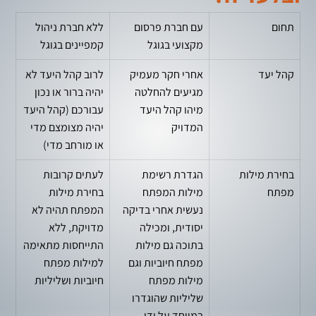
תחום
עם חברת פרסום
ללא חברת ניהול
מקצועי בגוגל
קמפיינים בגוגל
קהל יעד
אחרי חקר מעמיק
לרוב קהל היעד לא
מגיעים להחלטה
יהיה ברור או נכון
מיהו קהל היעד
עבורכם (קהל היעד
המדויק
יהיה מצומצם מדי
או מורחב מדי)
בחירת מילות
הגדרת רשימת
לעתים קרובות
מפתח
מילות המפתח
בחירת מילות
נעשית אחרי בדיקה
המפתח תהיה לא
יסודית, ומכילה
מדויקת, ללא
בתוכה גם מילות
התייחסות מתאימה
מפתח חיוביות וגם
למילות מפתח
מילות מפתח
חיוביות ושליליות
שליליות שהוגדרו
במיוחד על ידי