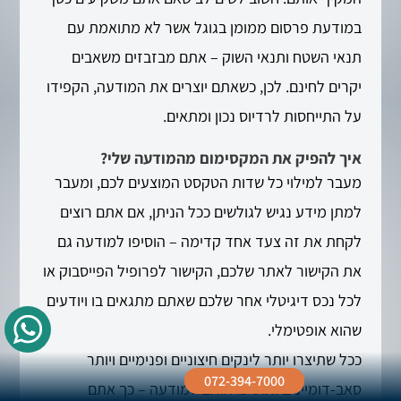
במודעת פרסום ממומן בגוגל אשר לא מתואמת עם
תנאי השטח ותנאי השוק – אתם מבזבזים משאבים
יקרים לחינם. לכן, כשאתם יוצרים את המודעה, הקפידו
על התייחסות לרדיוס נכון ומתאים.
איך להפיק את המקסימום מהמודעה שלי?
מעבר למילוי כל שדות הטקסט המוצעים לכם, ומעבר
למתן מידע נגיש לגולשים ככל הניתן, אם אתם רוצים
לקחת את זה צעד אחד קדימה – הוסיפו למודעה גם
את הקישור לאתר שלכם, הקישור לפרופיל הפייסבוק או
לכל נכס דיגיטלי אחר שלכם שאתם מתגאים בו ויודעים
שהוא אופטימלי.
ככל שתיצרו יותר לינקים חיצוניים ופנימיים ויותר
072-394-7000
סאב-דומיינים ותוסיפו אותם למודעה – כך אתם