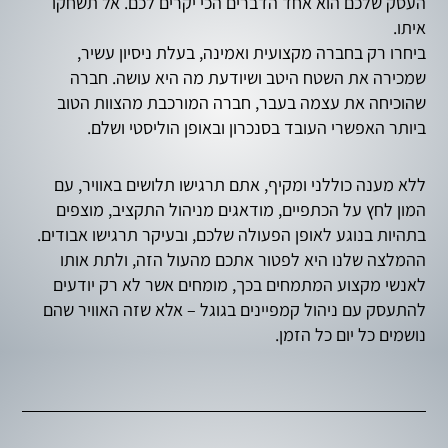
העסק שלכם הוא אחד הדברים הכי יקרים לכם. אל תשחקו
איתו.
ביחרו רק בחברה מקצועית ואמינה, בעלת ניסיון עשיר,
שמכירה את השטח היטב ושיודעת מה היא עושה. חברה
שהוכיחה את עצמה בעבר, חברה המורכבת מהצוות הטוב
ביותר האפשרי העובד בסנכרון ובאופן הוליסטי ושלם.
ללא מענה כוללני ומקיף, אתם תרגישו תלושים באוויר, עם
המון לחץ על הכתפיים, מודאגים מניהול התקציב, מוצפים
בתהיות בנוגע לאופן הפעולה שלכם, ובעיקר תרגישו אבודים.
ההמלצה שלנו היא לפטור אתכם מהעול הזה, ולתת אותו
לאנשי מקצוע המתמחים בכך, מומחים אשר לא רק יודעים
להתעסק עם ניהול קמפיינים בגוגל – אלא שזה האוויר שהם
נושמים כל יום כל הזמן.