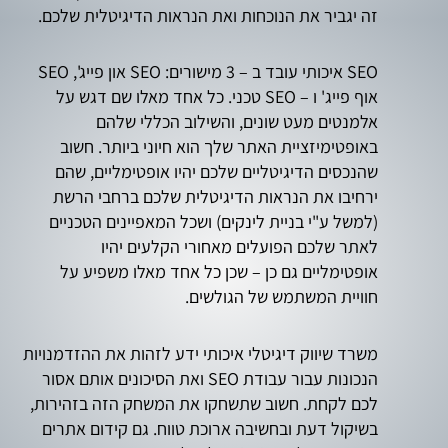
זה יגביר את הנוכחות ואת הנראות הדיגיטלית שלכם.
SEO איכותי עובד ב – 3 מישורים: SEO און פייג', SEO
אוף פייג' ו – SEO טכני. כל אחד מאלו שם דגש על
אלמנטים מעט שונים, והשילוב הכללי שלהם
באופטימיזציית האתר שלך הוא חיוני ביותר. חשוב
שהנכסים הדיגיטליים שלכם יהיו אופטימליים, שהם
ירחיבו את הנראות הדיגיטלית שלכם ברחבי הרשת
(למשל ע"י בניית לינקים) ושכל המאפיינים הטכניים
לאתר שלכם הפועלים מאחורי הקלעים יהיו
אופטימליים גם כן – שכן כל אחד מאלו משפיע על
חוויית המשתמש של הגולשים.
משרד שיווק דיגיטלי איכותי ידע לזהות את ההזדמנויות
הנכונות עבור עבודת SEO ואת הסיכונים אותם אסור
לכם לקחת. חשוב שתשחקו את המשחק הזה בזהירות,
בשיקול דעת ובחשיבה ארוכת טווח. גם קידום אתרים