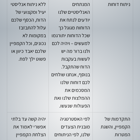
ניתוח דוחות
המנתחים
ללא ניתוח אנליסטי
האנליסטיים שלנו
יעיל ומקצועי של
יודעים לנתח את
הדוח, הכסף שלכם
הדוחות מגוגל כך
עלול להתבזבז
שכל הדוחות יתורגמו
במקומות לא
למעשים – ויהיה לכם
נכונים, וכל הקמפיין
ולנו ברור מה יש
שלכם יאבד כיוון או
לעשות בעקבות
פשוט ילך לפח.
הדוח שהתקבל.
בנוסף, אנחנו שולחים
לכם דוחות שלנו
המסכמים את
ההמלצות שלנו ואת
הפעולות שנעשו.
התקדמות של
לפי האסטרטגיה
יהיה קשה עד בלתי
הקמפיין, והשגת
מובנית הצעדים
אפשרי לאמוד את
המטרות
שלנו, לפי הניתוחים
הצלחת הקמפיין