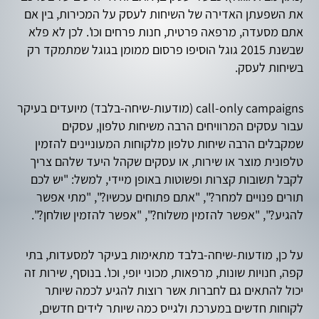
את השפעתן האדירה של השיחות לעסק על המכירות, בין אם
אתם מסעדה, מרפאה פרטית, חנות פרחים וכו'. לכן לא פלא
שבשנת 2015 גוגל הוסיפו פרסום ממומן בגוגל שמתמקד רק
בשיחות לעסק.
call-only campaigns (מודעות-שיחה-בלבד) מיועדים בעיקר
עבור עסקים המרוויחים הרבה משיחות טלפון, עסקים
שמקבלים הרבה שיחות טלפון מלקוחות המעוניינים להזמין
טלפונית מוצר או שירות, או עסקים שקהל היעד שלהם צריך
לקבל תשובות קצרות ופשוטות באופן מיידי, למשל: "יש לכם
תורים פנויים למחר?", "אתם פתוחים עכשיו?", "מתי אפשר
להגיע?", "אפשר להזמין משלוח?", "אפשר להזמין שולחן?".
על כן, מודעות-שיחה-בלבד מתאימות בעיקר למסעדות, בתי
קפה, חנויות שונות, מרפאות, מכוני יופי, וכו'. בנוסף, שירות זה
יכול להתאים גם לחברות אשר רוצות להגיע לכמה שיותר
לקוחות חדשים במערכת ולגייס כמה שיותר לידים חדשים,