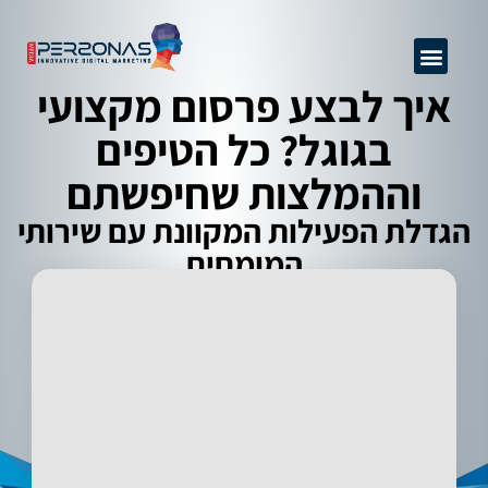
GEO + SEO
שיפור יחס המרה
ניהול מוניטין
אודות החברה
קידום אתרים מקצועי
מידע מקצועי
פרסום באינטרנט
איך לבצע פרסום מקצועי
בגוגל? כל הטיפים
וההמלצות שחיפשתם
הגדלת הפעילות המקוונת עם שירותי
המומחים