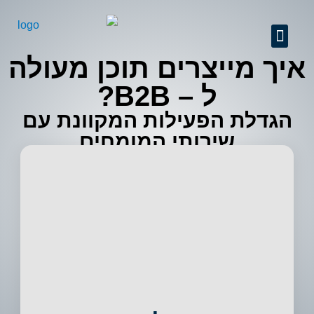
GEO + SEO
שיפור יחס המרה
ניהול מוניטין
קידום אתרים מקצועי
אודות החברה
מידע מקצועי
פרסום באינטרנט
איך מייצרים תוכן מעולה
ל – B2B?
הגדלת הפעילות המקוונת עם
שירותי המומחים