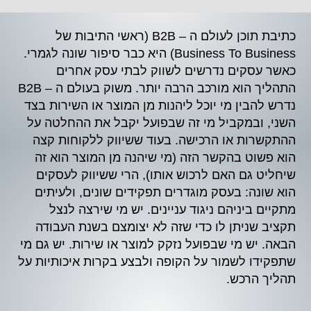
כתיבת תוכן לעולם ה – B2B (ראשי התיבות של
Business To Business) היא כבר סיפור שונה לגמרי.
כאשר עסקים נדרשים לשווק לבתי עסק אחרים
התהליך הוא מורכב הרבה יותר. משוק בעולם ה – B2B
נדרש להבין מי יוכל ליהנות מן המוצר או השירות בצד
השני, ובמקביל מי זה שבפועל יקבל את ההחלטה על
ההתקשרות או הרכישה. בעוד ששיווק ללקוחות קצה
הוא פשוט בהקשר הזה (מי שיהנה מן המוצר הוא זה
שיחליט גם האם לרכוש אותו), הרי ששיווק לעסקים
הוא שונה: בעסק מוגדרים תפקידים שונים, ולעיתים
מתקיים ביניהם ניגוד עניינים. יש מי שירצה לנצל
תקציב שניתן לו כדי שזה לא יצומצם בשנת העבודה
הבאה. יש מי שבפועל נזקק למוצר או שירות. יש גם מי
שתפקידו לשמור על הקופה ולבצע בקרות איכותיות על
תהליך הרכש.