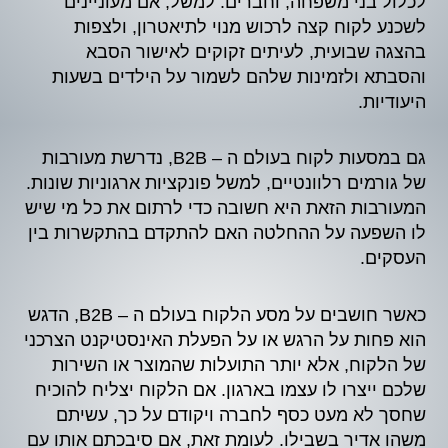
לכלול בני משפחה, וחברים. למשל, אם מעוניינים
לשכנע לקוח קצה לרכוש מנוי לתיאטרון, ולצפות
בהצגה שבועית, לעיתים זקוקים לאישור הסבא
והסבתא ולזמינות שלהם לשמור על הילדים בשעות
היעודיות.
גם במסעות לקוח בעולם ה – B2B, נדרשת מעורבות
של גורמים רלוונטיים, למשל פונקציות ארגוניות שונות.
המעורבות הזאת היא חשובה כדי לרתום את כל מי שיש
לו השפעה על ההחלטה האם להתקדם בהתקשרות בין
העסקים.
כאשר חושבים על מסע הלקוח בעולם ה – B2B, הדגש
הוא פחות על הרגש או על הפעלת האינסטיקנט הצרכני
של הלקוח, אלא יותר התועלות שהמוצר או השירות
שלכם ייצרו לו עצמו בארגון. אם הלקוח יצליח להוכיח
שחסך לא מעט כסף לחברה ויקודם על כך, עשיתם
משהו אדיר בשבילו. לעומת זאת, אם סיבכתם אותו עם