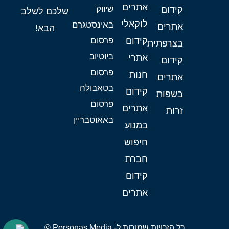
אתרים
שיווק
קידום
שלכם לשלב
לוקאלי
באינסטגרם
אתרים
הבא!
קידום
פרסום
בצרפתית
ביוטיוב
אתרי
קידום
פרסום
חנות
אתרים
בטאבולה
קידום
בשפות
פרסום
אתרים
זרות
באאוטבריין
במנוע
חיפוש
חברת
קידום
אתרים
כל הזכויות שמורות ל- Personas Media ©