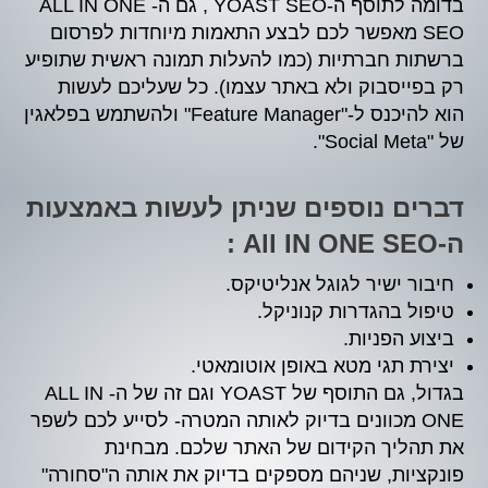
בדומה לתוסף ה-YOAST SEO , גם ה- ALL IN ONE
SEO מאפשר לכם לבצע התאמות מיוחדות לפרסום
ברשתות חברתיות (כמו להעלות תמונה ראשית שתופיע
רק בפייסבוק ולא באתר עצמו). כל שעליכם לעשות
הוא להיכנס ל-"Feature Manager" ולהשתמש בפלאגין
של "Social Meta".
דברים נוספים שניתן לעשות באמצעות
ה-All IN ONE SEO :
חיבור ישיר לגוגל אנליטיקס.
טיפול בהגדרות קנוניקל.
ביצוע הפניות.
יצירת תגי מטא באופן אוטומאטי.
בגדול, גם התוסף של YOAST וגם זה של ה- ALL IN
ONE מכוונים בדיוק לאותה המטרה- לסייע לכם לשפר
את תהליך הקידום של האתר שלכם. מבחינת
פונקציות, שניהם מספקים בדיוק את אותה ה"סחורה"