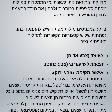
מדויקת. את זאת ניתן לעשות ע"י התמקדות במילות
מפתח ספציפיות בכותרות ולבחון את מידת התאמתן
לתוכן המופיע בתיאור המטא
ברגע שמכניסים מילות מפתח שיש להתמקד בהן,
נפתחות שלוש קטגוריות הקשורות לתהליך
האופטימיזציה:
'בעיות'
(צבע אדום).
'הצעות לשיפורים
' (צבע כתום).
'אישור תקינות'
(צבע ירוק).
התייחסו תחילה אל ההערות החשובות באדום.
משמעותן היא שעליכם לטפל בנקודות קריטיות שאינן
מיושמות (למשל- אי יצירת קישורים פנימיים בתוכן). כל
ההערות המופיעות בכתום הן הצעות לשיפור
האופטימיזציה. יחד עם זה, הן אינן מחייבות (לדוגמא –
מילות מפתח שאינן נמצאות במיקום אופטימאלי, צורך