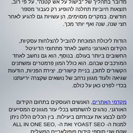
מדובר בתהליך של "בישול על אש קטנה". על פי רוב,
תוצאות חיוביות תחלנה להופיע רק כעבור מספר
חודשים. במקרים מסוימים, הן עשויות גם להגיע לאחר
חצי שנה, שנה ואף יותר מכך.
הודות ליכולת המוכחת להוביל להצלחות עסקיות,
הקידום האורגני נחשב לאחד מתחומי הדיגיטל
החשובים ביותר בעולם. בנוסף, הוא גם נחשב לאחד
המורכבים שבהם. הוא כולל המון פרמטרים ומשתנים
הקשורים לתוכן, בניית קישורים, יצירת הפניות, הודעות
שגיאה ולעוד מגוון נרחב של נושאים שקצרה יריעתנו
בכדי לפרט כאן על כולם.
מקדמי האתרים
, האנשים העוסקים בתחום הקידום
האורגני, נוהגים להשתמש בכלי עזר מגוונים המסייעים
להם לבצע את עבודתם ביעילות. בין הכלים הללו ניתן
למנות ה- YOAST SEO ואת ה- ,ALL IN ONE SEO
שהם שני תוספי קידום פופולאריים הפועלים