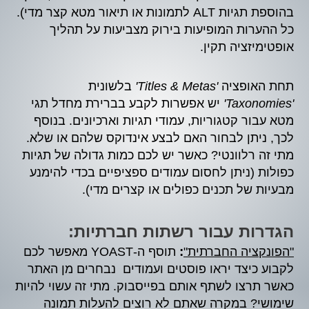
בהוספת תגיות ALT לתמונות או תיאור מטא קצר מדי).
כל ההערות המופיעות בירוק מצביעות על תהליך
אופטימיזציה תקין.
תחת האופציה
'Titles & Metas'
בלשונית
'Taxonomies'
יש אפשרות לקבע בברירת מחדל תגי
מטא עבור קטגוריות, עמודי תגיות וארכיונים. בנוסף
לכך, ניתן לבחור האם לבצע אינדוקס שלהם או שלא.
מתי זה רלוונטי? כאשר יש לכם כמות גדולה של תגיות
כפולות (ניתן לחסום עמודים ספציפיים בכדי להימנע
מבעיות של תכנים כפולים או קצרים מדי).
הגדרות עבור רשתות חברתיות:
:
"הפונקציה החברתית"
תוסף ה-YOAST מאפשר לכם
לקבוע כיצד יראו פוסטים ועמודים נבחרים מן האתר
כאשר תרצו לשתף אותם בפייסבוק. מתי זה עשוי להיות
שימושי? במקרה שאתם לא רוצים להעלות תמונה