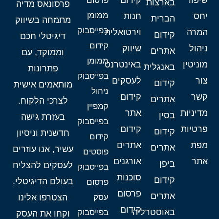
שיפור
קידום
פרסום
בארצות
פרסונאס מדיה
ממומן
יחס
חנות
הברית
מתמחה בשיווק
בפייסבוק
המרה
וירטואלית
קידום
דיגיטלי חכם
קידום
ניהול
שיווק
אתרים
וממוקד, עם
ממומן
מוניטין
באינטרנט
באנגלית
פתרונות
בפייסבוק
צור
לעסקים
קידום
מותאמים אישית
ניהול
קשר
קידום
אתרים
לצרכי הלקוח.
קמפיין
מדיניות
אתר
בסין
בעזרת גישה
בפייסבוק
פרטיות
קידום
קידום
חדשנית וניסיון
קידום
מפת
אתרים
אתרים
עשיר, אנו עוזרים
פוסטים
אתר
אורגנים
ביפן
לעסקים להצליח
בפייסבוק
סוכנות
קידום
בעולם הדיגיטלי.
פרסום
פרסום
אתרים
עסק
הצטרפו אלינו
קידום
באוסטרליה
בפייסבוק
וקחו את העסק