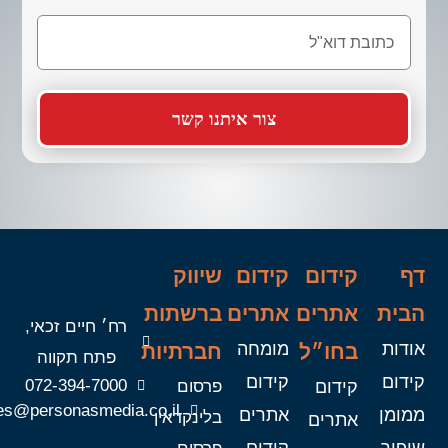
צור איתנו קשר
דף
קידום
קידום
שיווק
הבית
אתרים
אתרים
ברשתות
רח׳ חיים זכאי,
אודות
מומחה
בחו״ל
חברתיות
פתח תקווה
קידום
קידום
072-394-7000
קידום
פרסום
es@personasmedia.co.il
ממומן
אתרים
בלינקדאין
אתרים