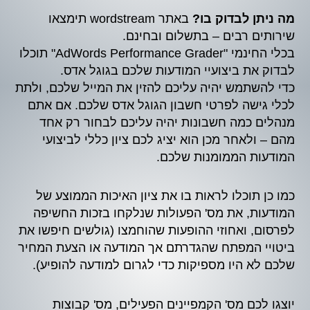
מה ניתן לבדוק בו?
באתר wordstream תימצאו
שירותים רבים – בתשלום ובחינם.
בכלי החינמי "AdWords Performance Grader" תוכלו
לבדוק את ביצועיי המודעות שלכם בגוגל אדס.
כדי להשתמש יהיה עליכם להזין את המייל שלכם, ולתת
לכלי גישה לפרטי חשבון הגוגל אדס שלכם. אם אתם
מנהלים כמה חשבונות יהיה עליכם לבחור רק אחד
מהם – ולאחר מכן הוא יציג לכם ציון כללי לביצועי
המודעות הממומנות שלכם.
כמו כן תוכלו לראות בו את ציון האיכות הממוצע של
המודעות, את מס' הפעולות שנלקחו בזכות החשיפה
לפרסום, ואחוזי ההופעות שהוחמצו (גולשים חיפשו את
ביטויי המפתח שהגדרתם אך המודעה או הצעת המחיר
שלכם לא היו מספיקות כדי לגרום למודעה להופיע).
יוצגו לכם מס' הקמפיינים הפעילים, מס' קבוצות