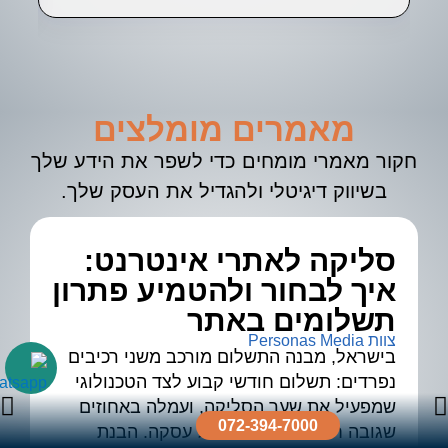
מאמרים מומלצים
חקור מאמרי מומחים כדי לשפר את הידע שלך
בשיווק דיגיטלי ולהגדיל את העסק שלך.
סליקה לאתרי אינטרנט:
א
איך לבחור ולהטמיע פתרון
ל
צוות 
תשלומים באתר
צוות Personas Media
בישראל, מבנה התשלום מורכב משני רכיבים
נפרדים: תשלום חודשי קבוע לצד הטכנולוגי
שמפעיל את שער הסליקה, ועמלה באחוזים
גיד
072-394-7000
שגובה חברת האשראי מכל עסקה. הבנת