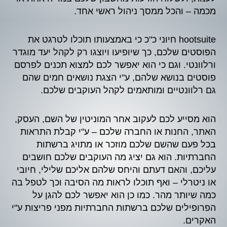
מכמה – והכל ממסך ניהול ראשי אחד.
hootsuite חיוני כ"כ כי באמצעותו תוכלו לטרגט את
הפוסטים שלכם, כך שיופיעו ויוצגו רק לקהל יעד מוגדר
ורלוונטי. וגם כי הוא יאפשר לכם למצוא תכנים לפרסם
פוסטים בנושא שלהם, ע"י הצגת נושאים חמים שהם
גם רלוונטיים ומותאמים לקהל העוקבים שלכם.
הוא מסייע לכם לעקוב אחר המוניטין של השם, העסק,
האתר, החנות או החברה שלכם – ע"י קבלת התראות
בכל פעם שהשם שלכם מוזכר או מתויג ברשתות
החברתיות. הוא גם יציג מה העוקבים שלכם חושבים
עליכם, והאם דעתם והיחס שלהם אליכם שלילי, חיובי
או ניטרלי – ואף תוכלו לראות מה הסיבה וכך לטפל בה
כמה שיותר מהר. כמו כן הוא יאפשר לכם להגן על
הפרופילים שלכם ברשתות החברתיות מפני פריצות ע"י
האקרים.