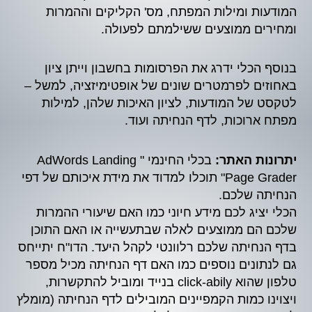
המודעות ומילות המפתח, מס' הקליקים וההמרות
ומחירים ממוצעים ששילמתם לפעולה.
בנוסף הכלי ידרג את הפרסומות בחשבון וייתן ציון
באחוזים לפרמטרים שונים של אופטימיזציה, למשל –
לטקסט של המודעות, לציון האיכות שלהן, למילות
מפתח ארוכות, לדף הנחיתה ועוד.
יתרונות האתר:
בכלי החינמי " AdWords Landing
Page Grader" תוכלו למדוד את מידת איכותם של דפי
הנחיתה שלכם.
הכלי יציג לכם מידע חיוני כמו האם שיעורי ההמרות
שלכם הם ממוצעים לאלה שבתעשייה או האם התוכן
בדף הנחיתה שלכם רלוונטי לקהל היעד. הדו"ח יתייחס
גם לנתונים נוספים כמו האם דף הנחיתה מכיל מספר
טלפון שהוא click-abily בנייד ומוביל להתקשרות,
ויצוינו כמות הקמפיינים המובילים לדף הנחיתה (מומלץ