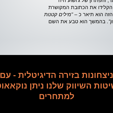
תר, והפתרון של ג'ושוע היה
 הקלידו את הכתובת המקושרת
הזה הוא תיאר כ –
"מילים קטנות
".
בהמשך הוא טבע את השם
יצחונות בזירה הדיגיטלית - עם
טות השיווק שלנו ניתן נוקאאו
למתחרים
יע הזמן להיות המותג שכולם מדברים עליו – אנחנו כא