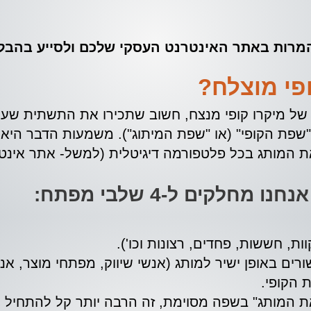
ר המרות באתר האינטרנט העסקי שלכם ולסייע בהב
פי מוצלח?
 של מיקרו קופי מנצח, חשוב שתכירו את התשתית שעל
 "שפת הקופי" (או "שפת המיתוג"). משמעות הדבר היא
ת המותג בכל פלטפורמה דיגיטלית (למשל- אתר אינטרנ
חלקים ל-4 שלבי מפתח:
ת, חששות, פחדים, רצונות וכו').
רים באופן ישיר למותג (אנשי שיווק, מפתחי מוצר, אנש
 הקופי.
המותג" בשפה מסוימת, זה הרבה יותר קל להתחיל ולכ