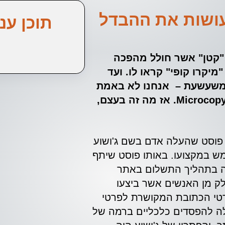
ושות את ההבדל
תוכן עני
 "קטן" אשר חולל מהפכה
מיקרו קופי" קראו לו. ועד
 משעשעת – אנחנו לא באמת
מתכוונים ל-'קפה זעיר' אלא ל- Microcopy. אז מה זה בעצם,
שלנו מתחיל ב- 2009 עם פוסט שהעלה אדם בשם ג'ושוע
מש במקצועו. באותו פוסט שיתף
יה בתהליך התשלום באתר
ק מן האנשים אשר ביצעו
טי הכתובת המקושרת לפרטי
לה להפסדים כלכליים ברמה של