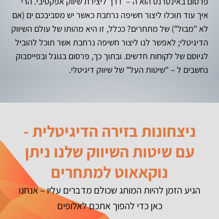
פרסום באינטרנט הוא ה – דרך ליצירת שיווק אפקטיבי. הרי
איך עוד תוכלו ליצור חשיפה נרחבת כאשר יש מסביבכם ים (אם
לא "מבול") של מתחרים? ככלל, זו היא מהותו של עולם השיווק
הדיגיטלי; לאפשר לנו ליצור חשיפה נרחבת אשר תוכל להוביל
לגיוסם של לקוחות חדשים. ובתוך כך, פרסום בגוגל ובפייסבוק
נחשבים ל – "שיטות העל" של שיווק דיגיטלי.
ניצחונות בזירה הדיגיטלית -
עם שיטות השיווק שלנו ניתן
נוקאאוט למתחרים
הגיע הזמן להיות המותג שכולם מדברים עליו – אנחנו
כאן כדי להפוך אתכם לאלופים