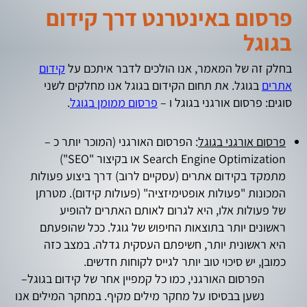
פרסום באינטרנט דרך קידום
בגוגל
בחלק זה של המאמר, אנו הולכים לדבר איתכם על
קידום
אתרים
בגוגל. את תחום הקידום בגוגל אנו מחלקים לשני
סוגים: פרסום אורגני בגוגל ו –
פרסום ממומן בגוגל
.
פרסום אורגני בגוגל
: הפרסום האורגני (המוכר יותר כ –
Search Engine Optimization או בקיצור "SEO")
מתמקד בקידום אתרים (עסקיים לרוב) דרך ביצוע פעולות
המכונות "פעולות אופטימיזציה" (פעולות קידום). מטרתן
של פעולות אלו, היא לגרום לאותם האתרים להופיע
ראשונים יותר בתוצאות החיפוש של גוגל. ככל שהופעתם
היא ראשונית יותר, חשיפתם העסקית גדלה. במצב כזה
כמובן, יש סיכוי טוב יותר לגייס לקוחות חדשים.
הפרסום האורגני, כמו כל קמפיין אחר של קידום בגוגל–
נשען בבסיסו על מחקר מילים מקיף. במחקר המילים אנו