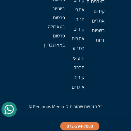
בצרפתית
ביוטיוב
אתרי
קידום
פרסום
חנות
אתרים
בטאבולה
קידום
בשפות
פרסום
אתרים
זרות
באאוטבריין
במנוע
חיפוש
חברת
קידום
אתרים
כל הזכויות שמורות ל- Personas Media ©
072-394-7000