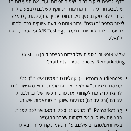
בדף, גריפת לייקים רבים, שיפור המרות ועוד. את הפעילות הזו
יש לבצע תוך מיקוד המודעות השיווקיות שלכם (לבצע פילוח
נקודתי לפי מיקום, מין, גיל, תחומי עניין ועוד). כמו כן, מומלץ
ליצור מספר "דגמים" עבור אותה מודעה שיווקית בכדי לבחון
מה יעבוד לכם טוב יותר (לעשות A/B Testing על עיצוב, ניסוח
וויז'ואל).
שלוש אופציות נוספות של קידום בפייסבוק הן Custom
Audiences, Remarketing ו- Chatbots:
Custom Audiences ("קהלים מותאמים אישית"): כלי
עוצמתי ליצירת "אופטימיזציה פרסומית". הוא מאפשר לכם
להעלות רשימת לקוחות ואת פרטי הקשר שלהם, ולבנות
עבורם (ורק עבורם) מודעות שיווקיות מותאמות אישית.
Remarketing ("רימרקטינג"): כלי המאפשר לכם לפנות
בהצעות שיווקיות אל לקוחות שכבר התעניינו
בשירותים/מוצרים שלכם. ע"י הטעמת קוד מיוחד באתר