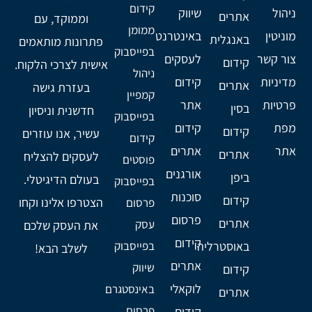
קידום
ניהול
שיווק
אתרים
וממוקד, עם
ממומן
מוניטין
באינטרנט
באנגלית
פתרונות מותאמים
בפייסבוק
צור קשר
לעסקים
קידום
אישית לצרכי הלקוח.
ניהול
מדיניות
קידום
אתרים
בעזרת גישה
קמפיין
פרטיות
אתר
בסין
חדשנית וניסיון
בפייסבוק
מפת
קידום
קידום
עשיר, אנו עוזרים
קידום
אתר
אתרים
אתרים
לעסקים להצליח
פוסטים
אורגנים
ביפן
בעולם הדיגיטלי.
בפייסבוק
סוכנות
קידום
הצטרפו אלינו וקחו
פרסום
פרסום
אתרים
עסק
את העסק שלכם
קידום
באוסטרליה
בפייסבוק
לשלב הבא!
אתרים
שיווק
קידום
לוקאלי
באינסטגרם
אתרים
פרסום
קידום