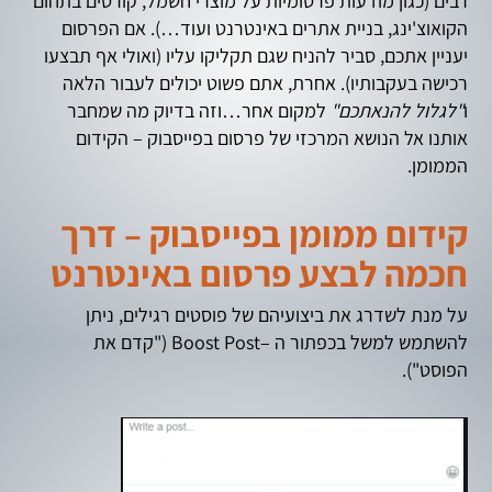
רבים (כגון מודעות פרסומיות על מוצרי חשמל, קורסים בתחום
הקואוצ'ינג, בניית אתרים באינטרנט ועוד…). אם הפרסום
יעניין אתכם, סביר להניח שגם תקליקו עליו (ואולי אף תבצעו
רכישה בעקבותיו). אחרת, אתם פשוט יכולים לעבור הלאה
ו
"לגלול להנאתכם"
למקום אחר…וזה בדיוק מה שמחבר
אותנו אל הנושא המרכזי של פרסום בפייסבוק – הקידום
הממומן.
קידום ממומן בפייסבוק – דרך
חכמה לבצע פרסום באינטרנט
על מנת לשדרג את ביצועיהם של פוסטים רגילים, ניתן
להשתמש למשל בכפתור ה –Boost Post ("קדם את
הפוסט").