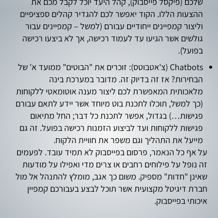
שלכם (פיקסל פייסבוק), קהל היעד יוכל לקבל מכם את
ההצעות הללו. הקוד יאפשר לכם להגדיר קהלים ספציפיים
וליצור קמפיינים ייחודיים עבורם (למשל – קמפיינים עבור
גולשים אשר הגיעו עד לעמוד רכישה, אך לא ביצעו רכישה
בפועל).
Chatbots (צ'אטבוטס): זוכרים את "הבוטים" ממועד א' של
הבחירות? אז זה בדיוק זה. מדובר במערכת בינה
מלאכותית המאפשרת לכם ליצור מענה אוטומאטי ללקוחות
(כך למשל, תוכלו לתכנת בוט מיוחד אשר יידע לתאם עבורם
פגישות…) בגדול, אפשר לתכנת כל דבר; החל מתיאום
פגישות ללקוחות ועד לביצוע הזמנות רכישה בפועל. זה גם
מייעל את התהליך וגם משפר את חוויית הלקוח.
על אף כל הנאמר, פרסום בפייסבוק לא תמיד עובד. לפעמים
זה נופל על פילוחים רחבים או צרים מדי ואפילו על מודעות
שאינן "חדות" מספיק. משום כך אגב, מומלץ להתנהל אל מול
חברת דיגיטל מקצועית אשר תוכל לבצע בעבורכם קמפיין
איכותי בפייסבוק.