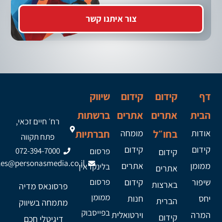
צור איתנו קשר
דף
קידום
קידום
שיווק
הבית
אתרים
אתרים
ברשתות
רח׳ חיים זכאי,
אודות
בחו״ל
מומחה
חברתיות
פתח תקווה
קידום
קידום
072-394-7000
פרסום
קידום
les@personasmedia.co.il
ממומן
אתרים
בלינקדאין
אתרים
שיפור
קידום
פרסום
בארצות
פרסונאס מדיה
ממומן
יחס
חנות
הברית
מתמחה בשיווק
בפייסבוק
המרה
וירטואלית
קידום
דיגיטלי חכם