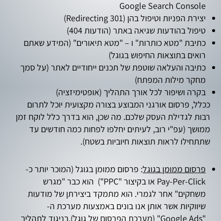
Google Search Console
יצירת הפניות וטיפול בהן (Redirecting 301)
טיפול בהודעות שגיאה באתר (הודעות 404)
כתיבת "מטא כותרות" ו – "מטא תיאורים" (המידע שאתם
רואים בתוצאות החיפוש בגוגל)
כתיבה והעלאה שוטפת של תכנים ייחודיים לאתר (על סמך
מחקר מילות המפתח)
בקרה ושיפור לכל אורך התהליך (אופטימיזציה)
ככלל, פרסום אורגני המבוצע בצורה מקצועית יוכל לתרום
רבות לגדילת העסק שלכם. מה שכן, הוא בדרך כלל לוקח זמן
ממושך (עפ"י רוב, לעיתים יחלפו לפחות כמה חודשים עד
שתתחילו לראות תוצאות חיוביות בשטח).
פרסום ממומן בגוגל
: פרסום ממומן בגוגל (המוכר יותר כ-
Pay-Per-Click או בקיצור "PPC") הוא כבר "מגרש
משחקים" אחר לגמרי. הוא מתמקד ביצירתן של מודעות
שיווקיות אשר אותן אנו בונים באמצעות מערכת ה-
"Google Ads" (מערכת הפרסום של גוגל).בניגוד לתהליך