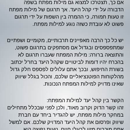
אם כך, תצטרכו למצוא גם מילות מפתח בשפה
הדבורה על ידי קהל היעד. אך תרגום של מילות מפתח
זו טעות חמורה, כי ההמרה בין השפות על ידי תרגום
פשוט לא עובדת כשזה נוגע למילות מפתח.
יש כל כך הרבה מאפיינים תרבותיים, מקומיים ושפתיים
שמתפספסים ובגדול אם מסתפקים בתרגום פשוט,
והתוצאה ברורה: מילות המפתח שעברו תרגום לא
בהכרח יהיו דומות לביטויים שקהל היעד בחו"ל יכתוב
בשורת החיפוש, ובכך אתם עלולים לפספס חלק גדול
מהלקוחות הפוטנציאליים שלכם, והכול בגלל שיווק
שאינו מדויק למילות המפתח הנכונות.
הקשר בין קהל יעד למילות המפתח:
זהו קשר הדוק וקרוב מאוד, ולכן לפני שבכלל מתחילים
במחקר מילות מפתח, יש להגדיר ביחד עם חברת
שיווק ופרסום את קהל היעד המדויק שלכם. אם למשל
אתם מוכרים מזון לבעלי חיים, טעות נפוצה היא