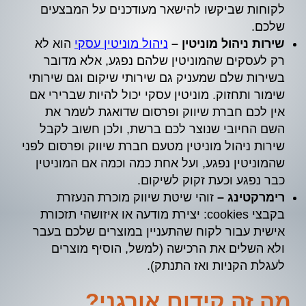
לקוחות שביקשו להישאר מעודכנים על המבצעים
שלכם.
שירות ניהול מוניטין –
ניהול מוניטין עסקי
הוא לא
רק לעסקים שהמוניטין שלהם נפגע, אלא מדובר
בשירות שלם שמעניק גם שירותי שיקום וגם שירותי
שימור ותחזוק. מוניטין עסקי יכול להיות שברירי אם
אין לכם חברת שיווק ופרסום שדואגת לשמר את
השם החיובי שנוצר לכם ברשת, ולכן חשוב לקבל
שירות ניהול מוניטין מטעם חברת שיווק ופרסום לפני
שהמוניטין נפגע, ועל אחת כמה וכמה אם המוניטין
כבר נפגע וכעת זקוק לשיקום.
רימרקטינג –
זוהי שיטת שיווק מוכרת הנעזרת
בקבצי cookies: יצירת מודעה או איזושהי תזכורת
אישית עבור לקוח שהתעניין במוצרים שלכם בעבר
ולא השלים את הרכישה (למשל, הוסיף מוצרים
לעגלת הקניות ואז התנתק).
מה זה קידום אורגני?