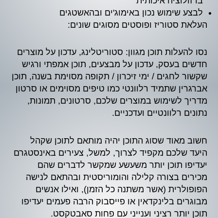
ברזולוציה איכותית
לבצע שימוש נכון באימוג'ים ובהאשטגים
העלאת סטוריז ופוסטים מסוגים שונים:
נסו להעלות תוכן מגוון: סטוריטלינג, עדכון על מוצרים
חדשים בעסק, עדכון על מבצעים, תוכן אמפתי ורגיש
שקשור לחגים / ימי זיכרון / תקופה מסוימת בשנה, תוכן
אברגרין שתמיד רלוונטי כמו טיפים מסוימים או סרטון
מדריך לשימוש במוצרים שלכם, סרטונים, תמונות,
נתונים רלוונטיים ועדכניים.
חשוב מאוד שסוג התוכן יהיה מותאם לתוכן שקהל
היעד שלכם מקפיד לצרוך, למשל, צעירים באינסטגרם
יעדיפו תוכן יותר משעשע שמקשר לדברים שהם
מכירים בצורה קלילה והומוריסטית ובהתאם לנישה
הפופולרית (אשר משתנה כל הזמן), ואילו אנשים
מבוגרים בלינקדאין או פייסבוק הרבה פעמים יעדיפו
תוכן יותר רציני וענייני עם פחות סאבטקסט.