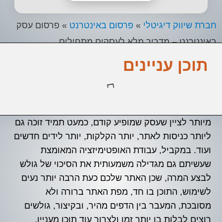
חברת שיווק דיגיטלי
»
פרסום באינטרנט
»
פרסום עסק
באינטרנט – מדריך מלא לעסקים מתחילים
תוכן עניינים
מיותר לציין שעסק שמופיע קודם, כמעט תמיד זוכה גם
ליותר כניסות לאתר, יותר הקלקות, יותר לידים חדשים
ועוד. במקביל, עבודת האופטימיזציה המאומצת
שעשיתם גם מגדילה משמעותית את הסיכוי של גולש
לבצע המרה, שכן האתר שלכם כעת הרבה יותר נעים
לשימוש, התוכן בו חד, מפת האתר ברורה ולא
מסובכת, המעבר בין הדפים מהיר, ובקיצור, גולשים
רוצים לבלות בו יותר זמן ולצרוך עוד תוכן מעניין.