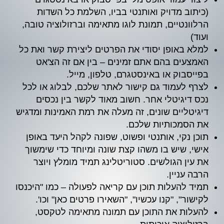
(כיתוב מדויק ואותנטי בביו, השלמת כל השדות
הרלוונטיים, תמונת לוגו מתאימה וברזולוציה טובה,
ועוד)
למלא באופן יסודי את הפרטים ליצירת קשר ואת כל
האמצעים בהם אתם זמינים – בין אם זה הצ'אט
בפייסבוק או באינסטגרם, טלפון, מייל.
לצרף לעמוד גם קישור לאתר שלכם, לבלוג או לכל
נכס דיגיטלי אחר. חשוב מאוד לקשר בין נכסים
דיגיטליים שונים, זה מעלה את רמת האמינות ומדגיש
את הסמכותיות שלכם.
תוכן נקי, אותנטי ופשוט, שפונה לקהל היעד באופן
אישי, שיש בו משהו קצת שונה ומיוחד כדי שימשוך
את עין הגולשים. סטוריטלינג תמיד מומלץ ויוצר
הרבה עניין.
תמיד להעלות תוכן עם קריאה לפעולה – כמו "היכנסו
לקישור", "קנו עכשיו", "השאירו פרטים כאן" וכו'.
להעלות את התוכן עם תמונה מתאימה לטקסט,