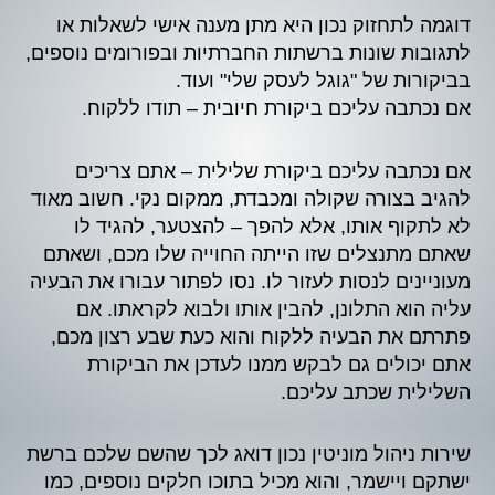
דוגמה לתחזוק נכון היא מתן מענה אישי לשאלות או
לתגובות שונות ברשתות החברתיות ובפורומים נוספים,
בביקורות של "גוגל לעסק שלי" ועוד.
אם נכתבה עליכם ביקורת חיובית – תודו ללקוח.
אם נכתבה עליכם ביקורת שלילית – אתם צריכים
להגיב בצורה שקולה ומכבדת, ממקום נקי. חשוב מאוד
לא לתקוף אותו, אלא להפך – להצטער, להגיד לו
שאתם מתנצלים שזו הייתה החוייה שלו מכם, ושאתם
מעוניינים לנסות לעזור לו. נסו לפתור עבורו את הבעיה
עליה הוא התלונן, להבין אותו ולבוא לקראתו. אם
פתרתם את הבעיה ללקוח והוא כעת שבע רצון מכם,
אתם יכולים גם לבקש ממנו לעדכן את הביקורת
השלילית שכתב עליכם.
שירות ניהול מוניטין נכון דואג לכך שהשם שלכם ברשת
ישתקם ויישמר, והוא מכיל בתוכו חלקים נוספים, כמו