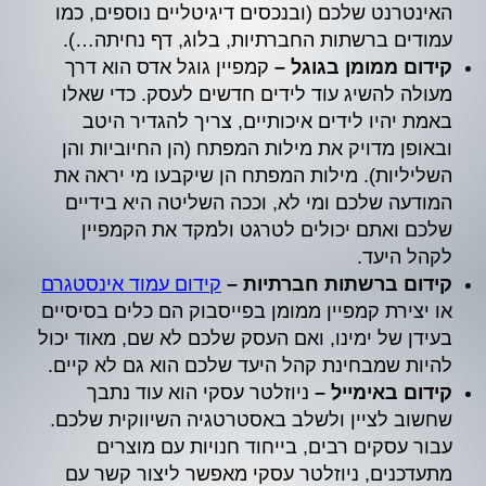
האינטרנט שלכם (ובנכסים דיגיטליים נוספים, כמו
עמודים ברשתות החברתיות, בלוג, דף נחיתה…).
קידום ממומן בגוגל –
קמפיין גוגל אדס הוא דרך
מעולה להשיג עוד לידים חדשים לעסק. כדי שאלו
באמת יהיו לידים איכותיים, צריך להגדיר היטב
ובאופן מדויק את מילות המפתח (הן החיוביות והן
השליליות). מילות המפתח הן שיקבעו מי יראה את
המודעה שלכם ומי לא, וככה השליטה היא בידיים
שלכם ואתם יכולים לטרגט ולמקד את הקמפיין
לקהל היעד.
קידום ברשתות חברתיות –
קידום עמוד אינסטגרם
או יצירת קמפיין ממומן בפייסבוק הם כלים בסיסיים
בעידן של ימינו, ואם העסק שלכם לא שם, מאוד יכול
להיות שמבחינת קהל היעד שלכם הוא גם לא קיים.
קידום באימייל –
ניוזלטר עסקי הוא עוד נתבך
שחשוב לציין ולשלב באסטרטגיה השיווקית שלכם.
עבור עסקים רבים, בייחוד חנויות עם מוצרים
מתעדכנים, ניוזלטר עסקי מאפשר ליצור קשר עם