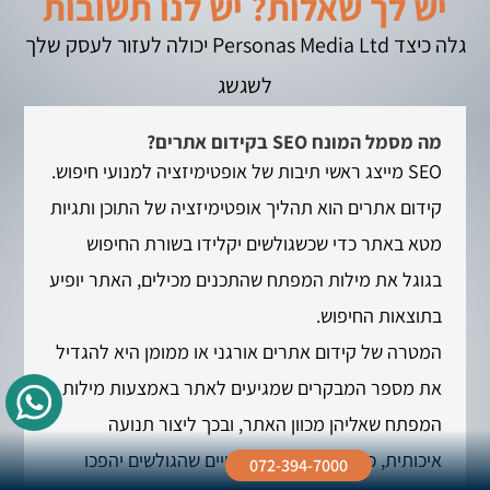
יש לך שאלות? יש לנו תשובות
גלה כיצד Personas Media Ltd יכולה לעזור לעסק שלך
לשגשג
מה מסמל המונח SEO בקידום אתרים?
SEO מייצג ראשי תיבות של אופטימיזציה למנועי חיפוש.
קידום אתרים הוא תהליך אופטימיזציה של התוכן ותגיות
מטא באתר כדי שכשגולשים יקלידו בשורת החיפוש
בגוגל את מילות המפתח שהתכנים מכילים, האתר יופיע
בתוצאות החיפוש.
המטרה של קידום אתרים אורגני או ממומן היא להגדיל
את מספר המבקרים שמגיעים לאתר באמצעות מילות
המפתח שאליהן מכוון האתר, ובכך ליצור תנועה
איכותית, כדי להגביר את הסיכויים שהגולשים יהפכו
072-394-7000