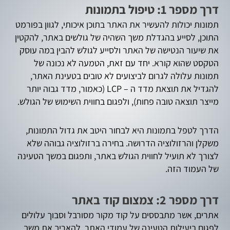
דרך מספר 1: טיפול בתמונות
תמונות יכולות להעשיר את האתר בתוכן איכותי, לגוון בפורמט
התוכן, לסייע בהגדלת משך השהיה של גולשים באתר, להקטין
את שיעור הנטישה של האתר ולסייע לגולש להבין במה עוסק
הטקסט שהוא קורא. יחד עם זאת, הטמעה לא נכונה של
תמונות עלולה לגרום לביצועים לא טובים בטעינת האתר,
להגדיל את תוצאת מדד ה – LCP (כאמור, מדד גבוה יותר
מייצר תוצאה טובה פחות), ולפגום בחווית השימוש של הגולש.
הדרך לטפל בתמונות היא לבחור היטב את גדול התמונות,
משקלן והרזולוציה הדרושה. בחירה ברזולוציה גבוהה שלא
לצורך לא תועיל לחווית הגולש באתר, ותפגום במשך הטעינה
של העמוד הזה.
דרך מספר 2: צמצום קוד באתר
אתרים, אשר מתבססים על קוד מקור מסורבל וסבוך עלולים
לפגום ביעילות הטעינה של עמודי האתר, להאריך את משך