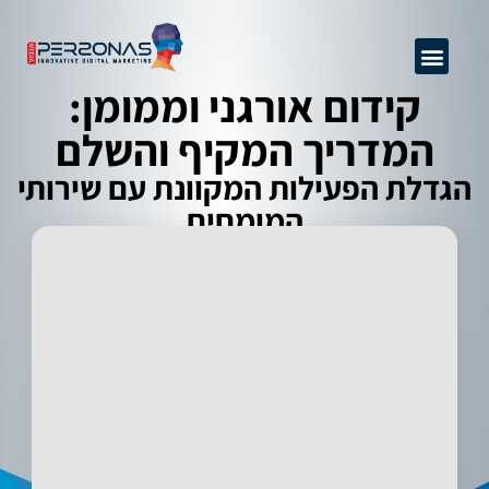
GEO + SEO
שיפור יחס המרה
ניהול מוניטין
אודות החברה
קידום אתרים מקצועי
מידע מקצועי
פרסום באינטרנט
קידום אורגני וממומן:
המדריך המקיף והשלם
הגדלת הפעילות המקוונת עם שירותי
המומחים