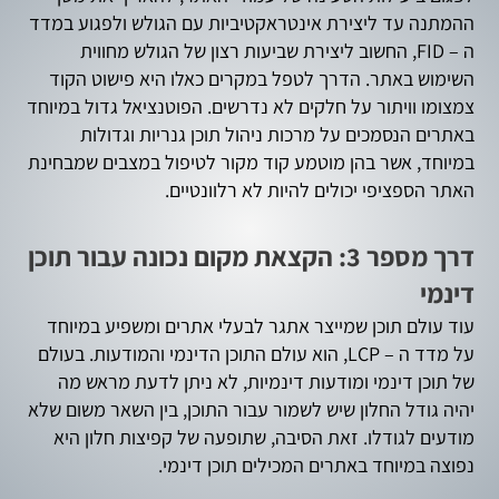
ההמתנה עד ליצירת אינטראקטיביות עם הגולש ולפגוע במדד
ה – FID, החשוב ליצירת שביעות רצון של הגולש מחווית
השימוש באתר. הדרך לטפל במקרים כאלו היא פישוט הקוד
צמצומו וויתור על חלקים לא נדרשים. הפוטנציאל גדול במיוחד
באתרים הנסמכים על מרכות ניהול תוכן גנריות וגדולות
במיוחד, אשר בהן מוטמע קוד מקור לטיפול במצבים שמבחינת
האתר הספציפי יכולים להיות לא רלוונטיים.
דרך מספר 3: הקצאת מקום נכונה עבור תוכן
דינמי
עוד עולם תוכן שמייצר אתגר לבעלי אתרים ומשפיע במיוחד
על מדד ה – LCP, הוא עולם התוכן הדינמי והמודעות. בעולם
של תוכן דינמי ומודעות דינמיות, לא ניתן לדעת מראש מה
יהיה גודל החלון שיש לשמור עבור התוכן, בין השאר משום שלא
מודעים לגודלו. זאת הסיבה, שתופעה של קפיצות חלון היא
נפוצה במיוחד באתרים המכילים תוכן דינמי.