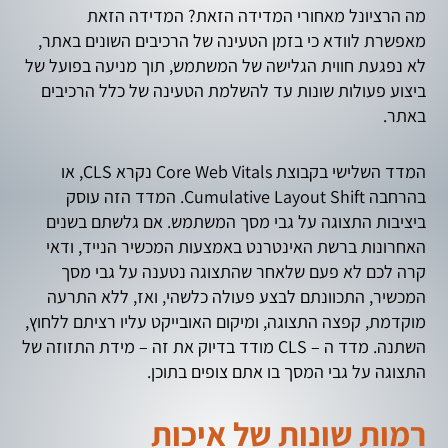
מה הרציונל מאחורי המדידה הזאת? המדידה הזאת
מאפשרת לוודא כי בזמן הטעינה של הרכיבים השונים באתר,
לא נפגעת חווית הגלישה של המשתמש, תוך מניעה בפועל של
ביצוע פעולות שונות עד להשלמת הטעינה של כלל הרכיבים
באתר.
המדד השלישי בקבוצת Core Web Vitals נקרא CLS, או
בהרחבה Cumulative Layout Shift. המדד הזה עוסק
ביציבות התצוגה על גבי מסך המשתמש. אם גלשתם בשנים
האחרונות ברשת האינטרנט באמצעות המכשיר הנייד, ודאי
קרה לכם לא פעם שלאחר שהתצוגה נטענה על גבי מסך
המכשיר, התכוונתם לבצע פעולה כלשהי, ואז, ללא התרעה
מוקדמת, קפצה התצוגה, ומיקום האובייקט עליו רציתם ללחוץ,
השתנה. מדד ה – CLS מודד בדיוק את זה – מידת התזוזה של
התצוגה על גבי המסך בו אתם צופים בתוכן.
רמות שונות של איכות