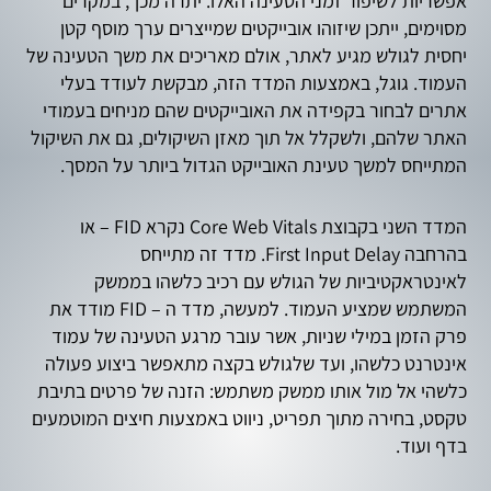
אפשריות לשיפור זמני הטעינה האלו. יתרה מכך, במקרים
מסוימים, ייתכן שיזוהו אובייקטים שמייצרים ערך מוסף קטן
יחסית לגולש מגיע לאתר, אולם מאריכים את משך הטעינה של
העמוד. גוגל, באמצעות המדד הזה, מבקשת לעודד בעלי
אתרים לבחור בקפידה את האובייקטים שהם מניחים בעמודי
האתר שלהם, ולשקלל אל תוך מאזן השיקולים, גם את השיקול
המתייחס למשך טעינת האובייקט הגדול ביותר על המסך.
המדד השני בקבוצת Core Web Vitals נקרא FID – או
בהרחבה First Input Delay. מדד זה מתייחס
לאינטראקטיביות של הגולש עם רכיב כלשהו בממשק
המשתמש שמציע העמוד. למעשה, מדד ה – FID מודד את
פרק הזמן במילי שניות, אשר עובר מרגע הטעינה של עמוד
אינטרנט כלשהו, ועד שלגולש בקצה מתאפשר ביצוע פעולה
כלשהי אל מול אותו ממשק משתמש: הזנה של פרטים בתיבת
טקסט, בחירה מתוך תפריט, ניווט באמצעות חיצים המוטמעים
בדף ועוד.