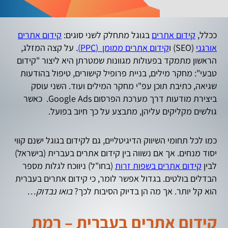
ככלל,
קידום אתרים
בגוגל מתחלק לשני סוגים:
קידום אתרים
אורגני
(SEO) ו
קידום אתרים ממומן (PPC)
. על קצה המזלג,
הראשון מתמקד בפעולות מגוונות שמטרתן היא ליצור "קידום
טבעי": מחקר מילים, בניית פרופיל קישורים, טיפול בהודעות
שגיאה, כתיבת תוכן עפ"י מחקר המילים ועוד. השני עוסק
ביצירת מודעות דרך מערכת הפרסום Google Ads. כאשר
גולשים מקליקים עליהן, מתבצע על כך חיוב בפועל.
כמו לכל תחומי השיווק הדיגיטליים, גם לקידום בגוגל ישנם קווי
יסוד מנחים. אך אם נשווה בין קידום אתרים בעברית (בישראל)
לבין
קידום אתרים בשפות זרות
(בחו"ל) ניווכח לגלות מספר
הבדלים בולטים. בגדול אפשר לומר, כי קידום אתרים בעברית
הוא קל יותר. אך מה הן בדיוק הסיבות לכך?
בואו נבדוק…
קידום אתרים בעברית – רמת