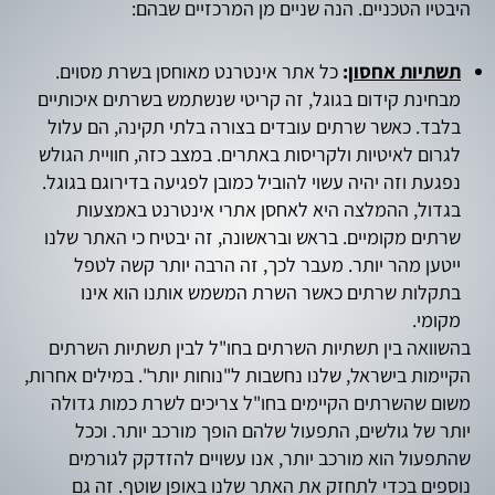
היבטיו הטכניים. הנה שניים מן המרכזיים שבהם:
תשתיות אחסון
:
כל אתר אינטרנט מאוחסן בשרת מסוים.
מבחינת קידום בגוגל, זה קריטי שנשתמש בשרתים איכותיים
בלבד. כאשר שרתים עובדים בצורה בלתי תקינה, הם עלול
לגרום לאיטיות ולקריסות באתרים. במצב כזה, חוויית הגולש
נפגעת וזה יהיה עשוי להוביל כמובן לפגיעה בדירוגם בגוגל.
בגדול, ההמלצה היא לאחסן אתרי אינטרנט באמצעות
שרתים מקומיים. בראש ובראשונה, זה יבטיח כי האתר שלנו
ייטען מהר יותר. מעבר לכך, זה הרבה יותר קשה לטפל
בתקלות שרתים כאשר השרת המשמש אותנו הוא אינו
מקומי.
בהשוואה בין תשתיות השרתים בחו"ל לבין תשתיות השרתים
הקיימות בישראל, שלנו נחשבות ל"נוחות יותר". במילים אחרות,
משום שהשרתים הקיימים בחו"ל צריכים לשרת כמות גדולה
יותר של גולשים, התפעול שלהם הופך מורכב יותר. וככל
שהתפעול הוא מורכב יותר, אנו עשויים להזדקק לגורמים
נוספים בכדי לתחזק את האתר שלנו באופן שוטף. זה גם