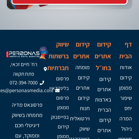
דף
קידום
קידום
שיווק
הבית
אתרים
אתרים
ברשתות
רח׳ חיים זכאי,
אודות
בחו״ל
מומחה
חברתיות
פתח תקווה
קידום
קידום
פרסום
קידום
072-394-7000
ממומן
אתרים
בלינקדאין
אתרים
les@personasmedia.co.il
שיפור
קידום
פרסום
בארצות
פרסונאס מדיה
ממומן
יחס
חנות
הברית
מתמחה בשיווק
בפייסבוק
המרה
וירטואלית
קידום
דיגיטלי חכם
קידום
ניהול
שיווק
אתרים
וממוקד, עם
ממומן
מוניטין
באינטרנט