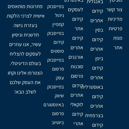
באנגלית
פתרונות מותאמים
בפייסבוק
צור קשר
לעסקים
קידום
ניהול
אישית לצרכי הלקוח.
מדיניות
קידום
אתרים
קמפיין
בעזרת גישה
פרטיות
אתר
בסין
בפייסבוק
חדשנית וניסיון
מפת
קידום
קידום
קידום
עשיר, אנו עוזרים
אתר
אתרים
אתרים
פוסטים
לעסקים להצליח
אורגנים
ביפן
בפייסבוק
בעולם הדיגיטלי.
סוכנות
קידום
פרסום
הצטרפו אלינו וקחו
פרסום
אתרים
עסק
את העסק שלכם
קידום
באוסטרליה
בפייסבוק
לשלב הבא!
אתרים
שיווק
קידום
לוקאלי
באינסטגרם
אתרים
פרסום
קידום
בצרפתית
ביוטיוב
אתרי
קידום