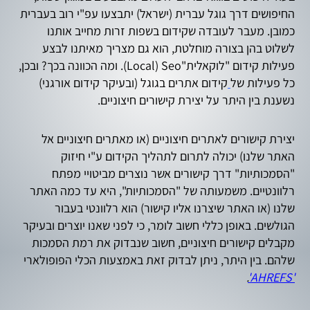
החיפושים דרך גוגל עברית (ישראל) יתבצעו עפ"י רוב בעברית
כמובן. מעבר לעובדה שקידום בשפות זרות מחייב אותנו
לשלוט בהן בצורה מוחלטת, הוא גם מצריך מאיתנו לבצע
פעילות קידום "לוקאלית"Local) Seo). ומה הכוונה בכך? ובכן,
כל פעילות של
קידום אתרים בגוגל (ובעיקר קידום אורגני)
נשענת בין היתר על יצירת קישורים חיצוניים.
יצירת קישורים לאתרים חיצוניים (או מאתרים חיצוניים אל
האתר שלנו) יכולה לתרום לתהליך הקידום ע"י חיזוק
"הסמכותיות" דרך קישורים אשר נוצרים מביטויי מפתח
רלוונטיים. משמעותה של "הסמכותיות", היא עד כמה האתר
שלנו (או האתר שיצרנו אליו קישור) הוא רלוונטי בעבור
הגולשים. באופן כללי חשוב לומר, כי לפני שאנו יוצרים ובעיקר
מקבלים קישורים חיצוניים, חשוב שנבדוק את רמת הסמכות
שלהם. בין היתר, ניתן לבדוק זאת באמצעות הכלי הפופולארי
.
'AHREFS'