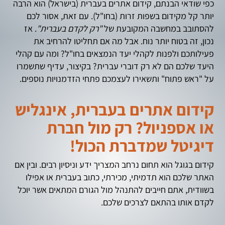
כפי שודאי הבנתם, קידום אתרים בעברית (בישראל) הוא הרבה
יותר קל מקידום בשפות זרות (בחו"ל). עם זאת, אסור לכם
להסתובב במחשבה המקובעת של
"רק לקדם בעברית"
. אז
נכון, זה בטוח יותר נוח. אבל מה אם תחליטו להרחיב את
פעילותכם ולפנות לקהלי יעד הנמצאים בחו"ל? ומה עם קהלי
היעד שלכם הם לא רק דוברי עברית? בקיצור, עדיף שתשמרו
על "ראש פתוח" ותשאירו לעצמכם פתחי הזדמנויות נוספים.
קידום אתרים בעברית, אינגליש
או אספניול? רק מול חברת
דיגיטל שמדברת הכול!
קידום בגוגל הוא תחום נרחב המצריך ידע וניסיון רבים. ובין אם
האתר שלכם הוא תדמיתי, מכירתי, כתוב בעברית או אפילו
בשוודית, אתם חייבים להתנהל מול הגורם המתאים אשר יוכל
לקדם אותו בהתאם לצרכים שלכם.