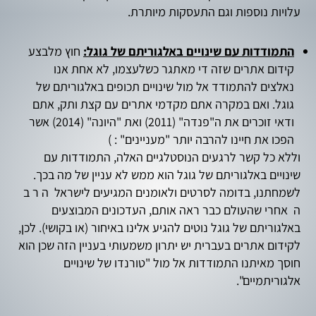
עלויות נוספות וגם התעסקות מיותרת.
התמודדות עם שינויים באלגוריתם של גוגל:
חוץ מלבצע
קידום אתרים שזה די מאתגר כשלעצמו, לא אחת אנו
נאלצים להתמודד אל מול שינויים תכופים באלגוריתם של
גוגל. ואם במקרה אתם מקדמי אתרים עם קצת ותק, אתם
ודאי זוכרים את ה"פנדה" (2011) ואת "היונה" (2014) אשר
הפכו את חיינו להרבה יותר "מעניינים" : )
וללא כל קשר לרגעים הנוסטלגיים האלה, התמודדות עם
שינויים באלגוריתם של גוגל הוא ממש לא עניין של מה בכך.
לשמחתנו, בדומה לסרטים ולאומנים המגיעים לישראל ה ר ב
ה אחרי שהעולם כבר ראה אותם, העדכונים המבוצעים
באלגוריתם של גוגל נוטים להגיע אלינו באיחור (או בקושי). לכן,
לקידום אתרים בעברית יש יתרון משמעותי בעניין הזה שכן הוא
חוסך מאיתנו התמודדות אל מול "טורנדו של שינויים
אלגוריתמיים".