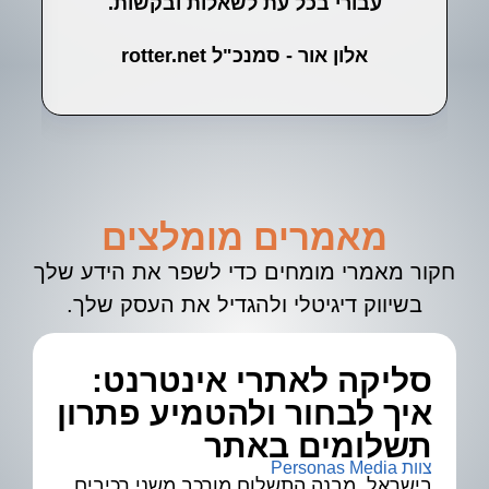
עבורי בכל עת לשאלות ובקשות.
אלון אור - סמנכ"ל rotter.net
מאמרים מומלצים
חקור מאמרי מומחים כדי לשפר את הידע שלך
בשיווק דיגיטלי ולהגדיל את העסק שלך.
סליקה לאתרי אינטרנט:
א
איך לבחור ולהטמיע פתרון
ל
צוות 
תשלומים באתר
צוות Personas Media
בישראל, מבנה התשלום מורכב משני רכיבים