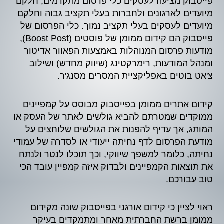
פייסבוק מציעה לעסקים כלי פרסום מתקדמים, חלקם
מיועדים לארגונים ולחברות בעלי תקציב גבוה וחלקם
מיועדים לעסקים בעלי תקציב נמוך. כלי הפרסום של
פייסבוק הם קידום ממומן של פוסטים (Boost Post),
מודעות פרסום המנוהלות באמצעות הפאוור אדיטור
ומנהל המודעות, רימרקטינג (שיווק מחדש) ושילוב
צ'אט בוטים באפליקציית המסרים מסנג'ר.
קידום אתרים ממומן בפייסבוק מבוסס על קמפיינים
ממוקדים שמטרתם להביא גולשים לאתר של העסק או
המותג, אך עדיף להפנות את הגולשים שלוחצים על
מודעת הפרסום לדף נחיתה ייעודי או לסדרה של עמודי
נחיתה, כלומר למשפך שיווקי, וכך תוכלו לנטר ולנתח
את תוצאות הקמפיינים ולבדוק איזה קמפיין עובד הכי
טוב עבורכם.
ראוי לציין כי קידום אורגני בפייסבוק שונה מקידום
ממומן ברשת החברתית מאחר ומתמקדים בעיקר