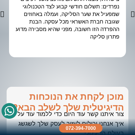
נפרדים: תשלום חודשי קבוע לצד הטכנולוגי
שמפעיל את שער הסליקה, ועמלה באחוזים
גיד
שגובה חברת האשראי מכל עסקה. הבנת
ההפרדה הזו חשובה, מפני שהיא מסבירה מדוע
פתרון סליקה
מוכן לקחת את הנוכחות
הדיגיטלית שלך לשלב הבא?
צור איתנו קשר עוד היום כדי ללמוד עוד על
איך אנחנו יכולים לעזור לעסק שלך לשגשג
072-394-7000
בעולם הדיגיטלי.