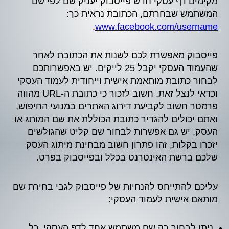
מקימים דף עסקי חדש פייסבוק יעניק שם לפי שם
המשתמש שבחרתם, הכתובת נראית כך:
.
www.facebook.com/username
פייסבוק מאפשרת לכם לשנות את הכתובת לאחר
שהעמוד העסקי יקבל 25 לייקים. יש באפשרותכם
לבחור כתובת מותאמת אישית וייחודית לעמוד העסקי
וכדאי לנצל זאת. חשוב לזכור כי כתובת ה-URL מהווה
פרמטר חשוב לקביעת דירוג האתרים במנועי החיפוש,
ואתם יכולים להגדיר כתובת הכוללת את שם המותג או
העסק, יש גם אפשרות לבחור שם קליט שהגולשים
יזכרו בקלות, זהו פתרון חשוב מבחינת מיתוג העסק
שלכם ברשת האינטרנט בכלל ובפייסבוק בפרט.
עליכם להתייחס להנחיות של פייסבוק לגבי בחירת שם
מותאם אישית לעמוד העסקי:
ניתן לבחור רק שם משתמש אחד לדף העסקי, כל