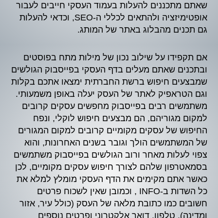
שאתם מתכננים להעלות בעמוד העסקי חייבים לעבור
אופטימיזציה ולהתאים לכללי ה-SEO, וכדאי להעלות
גם תכנים מהבלוג באתר של המותג.
אם תקפידו על שילוב נכון של מילות מתח בפוסטים
ובתכנים שאתם מעלים בדף העסקי בפייסבוק הגולשים
שמבצעים חיפוש ברשת החברתית ימצאו אתכם בקלות
וגם הטראפיק לאתר של העסק יעלה באופן משמעותי.
משתמשים רבים בפייסבוק מחפשים עסקים קרובים
למקום מגוריהם, הם מבצעים חיפוש לוקלי, ונפח
החיפוש של עסקים מקומיים קרובים למקום המגורים
של המשתמשים הולך וגובר בשנים האחרונות, והוא
צפוי לעלות מאחר ורוב הגולשים בפייסבוק משתמשים
בסמאטרפון שלהם לצורך חיפוש עסקים מקומיים, לכן
כאשר אתם מקימים את הדף העסקי מומלץ למלא את
כל השדות ב-INFO , וכמובן שאין לשכוח פרטים
חשובים כמו כתובת מלאה של העסק (כולל עיר, אזור
ומדינה), טלפון, דואר אלקטרוני ופרטים נוספים