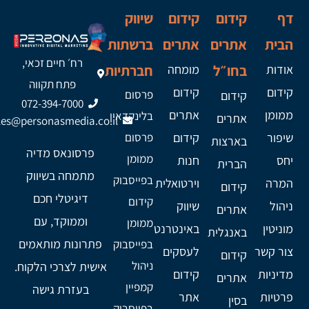
דף
קידום
קידום
שיווק
הבית
אתרים
אתרים
ברשתות
רח׳ חיים זכאי,
אודות
בחו״ל
מומחה
חברתיות
פתח תקווה
קידום
קידום
פרסום
קידום
072-394-7000
ממומן
אתרים
בלינקדאין
אתרים
les@personasmedia.co.il
שיפור
קידום
פרסום
בארצות
פרסונאס מדיה
ממומן
יחס
חנות
הברית
מתמחה בשיווק
בפייסבוק
המרה
וירטואלית
קידום
דיגיטלי חכם
קידום
ניהול
שיווק
אתרים
וממוקד, עם
ממומן
מוניטין
באינטרנט
באנגלית
פתרונות מותאמים
בפייסבוק
צור קשר
לעסקים
קידום
ניהול
אישית לצרכי הלקוח.
מדיניות
קידום
אתרים
קמפיין
בעזרת גישה
פרטיות
אתר
בסין
בפייסבוק