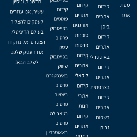
חדשנית וניסיון
מפת
קידום
קידום
קידום
עשיר, אנו עוזרים
אתר
אתרים
אתרים
פוסטים
לעסקים להצליח
אורגנים
ביפן
בפייסבוק
בעולם הדיגיטלי.
סוכנות
קידום
פרסום
הצטרפו אלינו וקחו
פרסום
אתרים
עסק
את העסק שלכם
קידום
באוסטרליה
בפייסבוק
לשלב הבא!
אתרים
שיווק
קידום
לוקאלי
באינסטגרם
אתרים
פרסום
קידום
בצרפתית
ביוטיוב
אתרי
קידום
פרסום
חנות
אתרים
בטאבולה
קידום
בשפות
פרסום
אתרים
זרות
באאוטבריין
במנוע