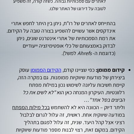
לאתרים עם סמכותיות גבוהה. כשזה קורה, זה משפיע
לטובה על דירוגו של האתר שלנו.
בהתייחס לאתרים של רו"ח, ניתן בין היתר לחפש אתרי
אינדקסים אשר עשויים להשפיע בצורה טובה על הקידום.
את רמת הסמכותיות של אתרי אינטרנט שונים, ניתן
לבדוק באמצעותם של כלי אופטימיזציה ייעודיים
(כדוגמת ה-
Ahrefs
למשל).
קידום ממומן:
כפי שציינו קודם,
הקידום הממומן
עוסק
ביצירתן של מודעות שיווקיות ממומנות. גם במקרה הזה,
קיימת חשיבות עליונה לשימוש נכון במילות מפתח
רלוונטיות. העיקרון המנחה כאן הוא
"לא לשים את כל
הביצים בסל אחד"
…
וליתר דיוק – הכוונה היא לא להשתמש
בכל מילות המפתח
במודעה שיווקית אחת. ראשית, זה עלול לגרום לבלבול
רציני אצל קהל היעד. שנית, זה עלול לפגום בתהליך
הקידום. במקום זאת, רצוי לבנות מספר מודעות שיווקיות