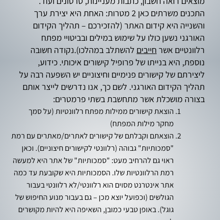
מוצאים רואה חשבון, כתבות מעניינות, סרטונים ועוד.
התכנים משרתים כאן 2 מטרות: האחת היא יצירת ערך
והשנייה היא קידום האתר (להזכירכם – תהליך הקידום
האורגני נשען כולו על שימוש במילים ובביטויי מפתח
רלוונטיים אשר
חייבים
להשתלב במהלכו).נקודה חשובה
נוספת, היא בנייתו של פרופיל קישורים איכותי. כידוע,
ליצירתם של קישורים פנימיים וחיצוניים יש השפעה רבה על
תהליך הקידום האורגני. לשם כך, אנו נדרשים לייצר אותם
בצורה מושכלת אשר מתחשבת בשתי פרמטרים:
הוצאת קישורים ממילות מפתח רלוונטיות (על סמך
מחקר מילות המפתח)
הוצאתם וקבלתם של קישורים לאתרים/מאתרים עם רמת
"סמכותיות" גבוהה (רלוונטי לקישורים חיצוניים). וכאן
ראוי גם להרחיב מעט: "סמכותיות" של אתר היא למעשה
רמת הרלוונטיות שלו. הסמכותיות היא שקובעת עד כמה
אתר אינטרנט מסוים הוא רלוונטי/לא רלוונטי בעבור
הגולשים (וכפועל יוצא מכן – גם בעבור מנוע החיפוש של
גוגל). באופן טבעי כמובן, השאיפה היא להיות מקושרים