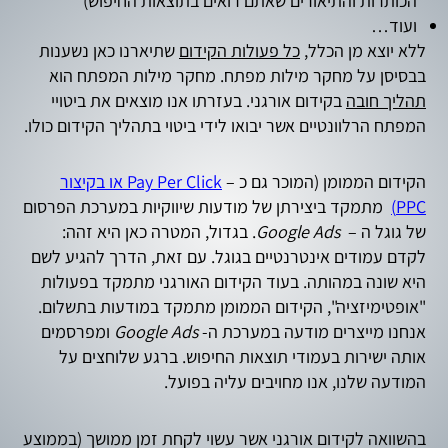
הכותרות והתיאורים שאתם רואים בתוצאות החיפוש)
ועוד…
ללא יוצא מן הכלל,
כל פעולות הקידום
שתיארנו כאן נשענות
בבסיסן על מחקר מילות מפתח. מחקר מילות המפתח הוא
תהליך חובה
בקידום אורגני. בעזרתו אנו מוצאים את ביטויי
המפתח הרלוונטיים אשר יבואו לידי ביטוי בתהליך הקידום כולו.
הקידום הממומן (המוכר גם כ –
Pay Per Click או בקיצור
PPC)
מתמקד ביצירתן של מודעות שיווקיות במערכת הפרסום
של גוגל ה –
Google Ads
. בגדול, המטרה כאן היא זהה:
לקדם עמודים אינטרנטיים בגוגל. עם זאת, הדרך להגיע לשם
היא שונה במהותה. בעוד הקידום האורגני מתמקד בפעולות
"אופטימיזציה", הקידום הממומן מתמקד במודעות בתשלום.
אנחנו מייצרים מודעה במערכת ה-
Google Ads
ומפרסמים
אותה ישירות בעמודי תוצאות החיפוש. ברגע שלוחצים על
המודעה שלנו, אנו מחויבים עליה בפועל.
בהשוואה לקידום אורגני אשר עשוי לקחת זמן ממושך (בממוצע