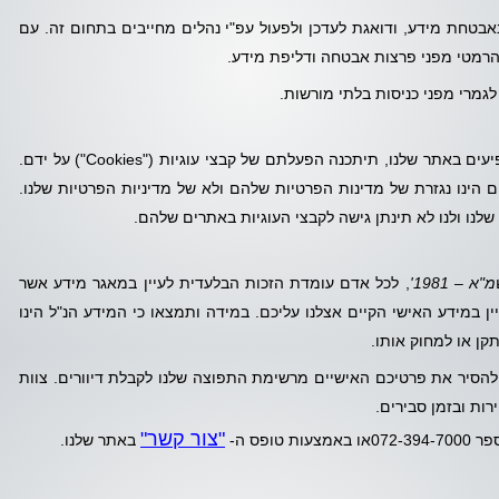
אבטחת מידע, ודואגת לעדכן ולפעול עפ"י נהלים מחייבים בתחום זה. עם
 הרמטי מפני פרצות אבטחה ודליפת מידע.
לגמרי מפני כניסות בלתי מורשות.
בפרסומים של חברות מסחריות ושותפים עסקיים המופיעים באתר שלנו, תיתכנה הפעלתם של קבצי עוגיות ("Cookies") על ידם.
ם הינו נגזרת של מדינות הפרטיות שלהם ולא של מדיניות הפרטיות שלנו.
שלנו ולנו לא תינתן גישה לקבצי העוגיות באתרים שלהם.
– 1981'
, לכל אדם עומדת הזכות הבלעדית לעיין במאגר מידע אשר
ן במידע האישי הקיים אצלנו עליכם. במידה ותמצאו כי המידע הנ"ל הינו
תקן או למחוק אותו.
להסיר את פרטיכם האישיים מרשימת התפוצה שלנו לקבלת דיוורים. צוות
ות ובזמן סבירים.
"צור קשר"
פס ה-
באתר שלנו.