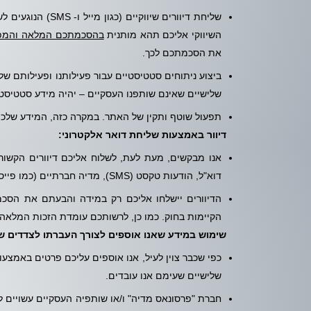
שליחת דיוורים שיו
השיווקי אליכם תהא מותנית
בהסכמתכם המלאה והמפ
את הסכמתכם לכך.
ביצוע ניתוחים סטטיסטיים עבור פעילותנו ופעילותם של
שלישיים שאינם שותפנו העסקיים – יהיה מידע סטטיסטי
תפעול שוטף ותקין של האתר. במקרה כזה, המידע שלכם 
דיוור באמצעות שליחת דואר אלקטרוני:
אנו מבקשים, מעת לעת, לשלוח אליכם דיוורים הקשור
דוא"ל, הודעות טקסט (SMS), מדיה חברתיים (כמו פייסבוק) וכיו"ב.
הדיוורים יישלחו אליכם רק במידה והבעתם את הסכמ
הקיימות בחוק. כמו כן, לרשותכם עומדת הזכות המלאה ל
שימוש במידע שאנו אוספים לצורך העברתו לצדדים של
כפי שכבר צוין לעיל, אנו אוספים עליכם פרטים באמצעות 
שלישיים שעימם אנו עובדים.
חברת "פרסונאס מדיה" ו/או שותפיה העסקיים עשויים ל