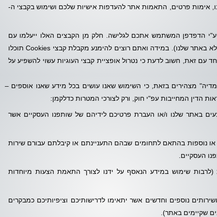
 אימות פרטים, התאמות אתר להעדפות אישיות שלכם ושימוש בקבצי ה-
י טקסט המיוצרים ע"י הדפדפן המשתמש אתכם לגלישה. חלק מן הקבצים האלו ייעלמו עם
סגירת הדפדפן, בעוד חלקם האחר יישמר במחשבכם (ולא באתר שלנו). במידה ואתם רוצים להימנע מקבלת קבצי Cookies תוכלו
 עם זאת, חשוב לדעת כי נטרול אופציית קבצי העוגיות עשוי להשפיע על
מדיה" מצהירים בזאת, כי השימוש שאנו עושים בכל מידע שאנו אוספים –
ות הדין המחייבות עפ"י חוק, ורק לצורכי המטרות כדלקמן:
ים באתר שלנו ו/או העברת פרטיכם לידיהם של שותפנו העסקיים אשר
או נוספות בהתאם לתחומים שבהם התעניינתם או קיבלתם עבורם שירות
פנו העסקיים.
(לרבות שימוש במידע הנאסף על ידנו לצורך התאמת הצעות מיוחדות
ושירותים נוספים וחדשים אשר יתאימו לדרישותיכם וציפיותיכם כמבקרים
נים שקיימים באתר).