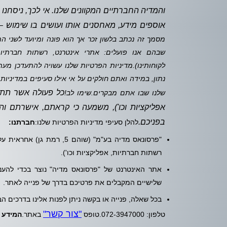
והמדיה החברתיים המקוונים שלנו. אי לכך, ניסחנו
אוספים מידע, מאחסנים אותו ועושים בו שימוש 
מסמך זה נכתב בלשון זכר אך הוא פונה ומיועד לשני המ
שבהם אנו פועלים: אתרי אינטרנט, רשתות חברתיות,
לקוחותינו).
מדיניות הפרטיות שלנו עשויה להתעדכן מעת
נתון, במידה ואתם חולקים על אי אילו סעיפים במדיניו
כל פעולה אשר תתבצ
שלנו שבו אתם מבקרים.
שימו לב!
אפליקציות וכו'), משמעה כי קראתם, אישרתם 
בפניכם.
להלן סעיפי מדיניות הפרטיות שלנו:
חברתנו:
"פרסונאס מדיה בע"מ" (שוהם
רשתות חברתיות, אפליקציות וכו').
אתר האינטרנט של "פרסונאס מדיה" נוצר בכדי להעני
שלישיים המקבלים את פרטיכם בדרך של פנייה לאתר.
בכל שאלה, פנייה או בקשה ניתן לפנות אלינו בדרכים הב
"צור קשר"
טלפון: 072-3947000.טופס
באתר.
המידע ה