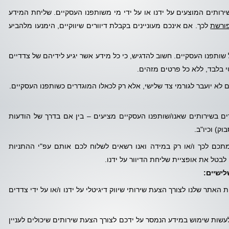
וקיים (כגון מייל ו- SMS) הנוגעים לשירותים המוצעים על ידנו או על ידי מי משותפנו העסקיים. שליחת המידע
ורשת
לכך. אם אינכם מעוניינים בקבלת דיוורים שיווקיים, הימנעו מלהביע
 שותפנו העסקיים. חשוב להדגיש, כי כל מידע אשר יגיע לידיהם של צדדיים
 בלבד, ללא כל פרטים מזהים.
לא יועבר לגורמי צד שלישי, אלא רק לכאלו המוגדרים כשותפנו העסקיים.
ים בשירותים שאנו/שותפנו העסקיים מציעים – בין אם בדרך של הודעות
תכם לכך ו/או רק במידה ואנו רשאים לשלוח לכם אותם עפ"י ההתניות
בטל את אופציית שליחת הדיוור על ידנו.
ישיים:
האתר שלנו לצורך הצעת שירותי שיווק דיגיטלי על ידנו ו/או על ידי צדדים
עשות שימוש במידע הנמסר על ידכם לצורך הצעת שירותים שיכולים לעניין