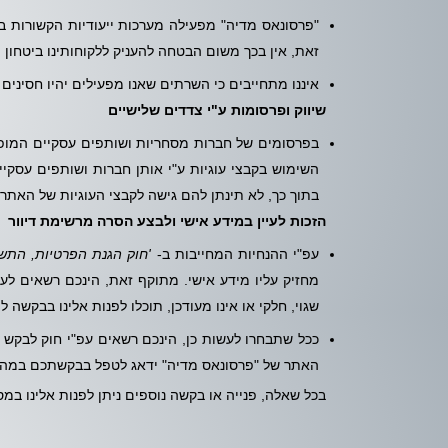
"פרסונאס מדיה" מפעילה מערכות ייעודיות הקשורות ב
זאת, אין בכך משום הבטחה להעניק ללקוחותינו ביטחון
איננו מתחייבים כי השרתים שאנו מפעילים יהיו חסינים 
שיווק ופרסומות ע"י צדדים שלישיים
השימוש בקבצי עוגיות ע"י אותן חברות ושותפים עסקיי
בתוך כך, לא תינתן להם גישה לקבצי העוגיות של האתר 
הזכות לעיין במידע אישי ולבצע הסרה מרשימת דיוור
עפ"י ההנחיות המחייבות ב-
'חוק הגנת הפרטיות, התשמ"א 
מחזיק עליו מידע אישי. מתוקף זאת, הינכם רשאים לעיי
שגוי, חלקי או אינו מעודכן, תוכלו לפנות אלינו בבקשה ל
ככל שתבחרו לעשות כן, הינכם רשאים עפ"י חוק לבקש 
האתר של "פרסונאס מדיה" ידאג לטפל בבקשתכם במהיר
בכל שאלה, פנייה או בקשה נוספים ניתן לפנות אלינו במספר 072-394-7000או באמצעות טו