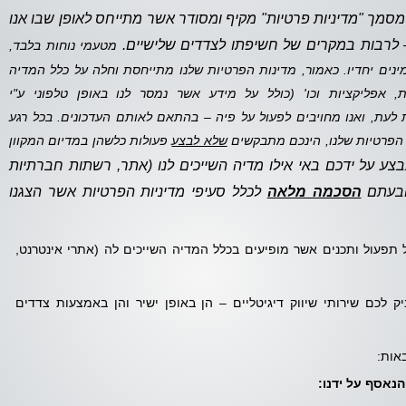
 מסמך "מדיניות פרטיות" מקיף ומסודר אשר מתייחס לאופן שבו אנו
– לרבות במקרים של חשיפתו לצדדים שלישיים.
מטעמי נוחות בלבד,
ינים יחדיו. כאמור, מדינות הפרטיות שלנו מתייחסת וחלה על כלל המדיה
 אפליקציות וכו' (כולל על מידע אשר נמסר לנו באופן טלפוני ע"י
 לעת, ואנו מחויבים לפעול על פיה – בהתאם לאותם העדכונים. בכל רגע
ת הפרטיות שלנו, הינכם מתבקשים
שלא לבצע
פעולות כלשהן במדיום המקוון
ע על ידכם באי אילו מדיה השייכים לנו (אתר, רשתות חברתיות
והבעתם
הסכמה מלאה
לכלל סעיפי מדיניות הפרטיות אשר הצגנו
 5, רמת גן) אחראית על תפעול ותכנים אשר מופיעים בכלל המדיה השייכים לה (אתרי אינטרנט,
ק לכם שירותי שיווק דיגיטליים – הן באופן ישיר והן באמצעות צדדים
אות:
נאסף על ידנו: