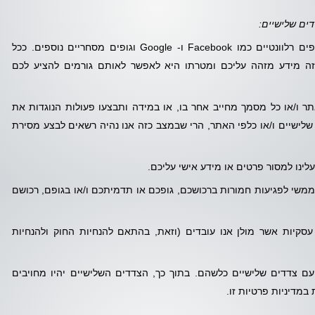
ים שלישיים:
המידע שאתם מוסרים לנו עשוי לעבור לידיהם של גופים רלוונטיים כמו Facebook ו- Google וגופים מסחריים נוספים. ככל
זה מידע מזהה עליכם ומטרתו היא לאפשר לאותם גורמים להציע לכם
ר ו/או כל מסמך מחייב אחר בו, או במידה ותבצעו פעולות הנוגדות את
שלישיים ו/או כלפי האתר, הרי שבמצב כזה אנו נהיה רשאים לבצע מסירת
נו למסור פרטים או מידע אישי עליכם.
משי לפגיעות חמורות ברכושכם, גופכם או תדמיתכם ו/או בגופם, רכושם
עסקיות אשר מולן אנו עובדים (וזאת, בהתאם להנחיות החוק ולהנחיות
עם צדדים שלישיים כלשהם. בתוך כך, הצדדים השלישיים יהיו מחויבים
 במדיניות פרטיות זו.