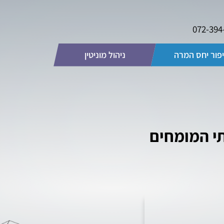
072-394
פור יחס המרה
ניהול מוניטין
י המומחים