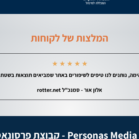
המלצות של לקוחות
★
★
★
★
★
אלון אור - סמנכ"ל rotter.net
Personas - קבוצת פרסונאס מדיה