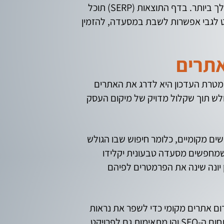
בניו יורק, ובנוסף תוכל לראות בגוגל מפות היכן ממוקמות המסעדות ולנווט את דרכך למסעדה המתאימה לך ביותר. בדף התוצאות (SERP) תוכל
וט לגבי אפשרות לשבת במסעדה, להזמין
לה, ומטרת העדכון היא לדרג את האתרים
ולש תוך שקלול מדויק של מיקום העסק
ים מקומיים, כלומר חיפוש שבו הגולש
ם שמחפשים מסעדה טבעונית יקלידו
ן יונה שינה את הפרמטרים לפיהם
ם אתרים מקומי כדי לשפר את נראות
העסק ולהשיג עבורו חשיפה גבוהה, לידים חמים ואיכותיים וטראפיק גבוה. אלו טכניקות מתקדמות יותר בתחום ה-SEO והן מתאימות גם לפרויקט