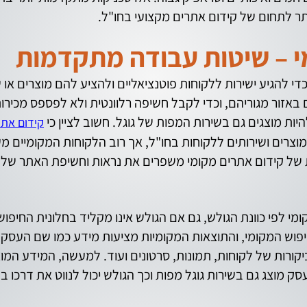
יותר לתחום של קידום אתרים מקצועי בחו"ל.
י – שיטות עבודה מתקדמות
י להגיע ישירות ללקוחות פוטנציאליים ולהציע להם מוצרים או ש
באזור מגוריהם, וכדי לקבל חשיפה רלוונטית ולא לפספס מכירות
יות מוצגים גם בשירות המפות של גוגל. חשוב לציין כי
קידום אתר
צרים ושירותים ללקוחות בחו"ל, אך רוב הלקוחות המקומיים מע
ת של קידום אתרים מקומי משפרים את נראות וחשיפת האתר של ה
מי לפי כוונת הגולש, גם אם הגולש אינו מקליד בחלונית החיפוש ש
חיפוש המקומי, והתוצאות המקומיות מציעות מידע כמו שם העסק,
ביקורות של לקוחות, תמונות, סרטונים ועוד. למעשה, המידע המ
סק מוצג גם בשירות גוגל מפות וכך הגולש יכול לנווט את דרכו 