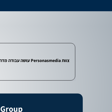
צוות Personasmedia עושה עבודה מדהימה, נותנים לנו טיפים לשיפורים באתר שמביאים תוצאות בשטח. זמינים עבורי בכל עת לשאלות ובקשות.
 Media Group