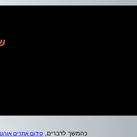
נ
שי
הג
כהמשך לדברים,
קידום אתרים אורגני