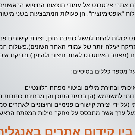
ם אתרי אינטרנט אל עמודי תוצאות החיפוש הראשונים 
יכולות להיות למשל כתיבת תוכן, יצירת קישורים פנ
בצע סריקה יעילה יותר של עמודי האתר השונים).פעולות
ים (מאתר האינטרנט לאתר חיצוני ולהיפך) ובדיקת איכ
ל מספר כללים בסיסיים:
ותי ובחירת מילים וביטויי מפתח רלוונטיים
תמש (הן ברמת התוכן והן מבחינת כתובות ה- URL של עמודיו הפנימיי
י (על ידי יצירת קישורים פנימיים וחיצוניים לאתרים סמ
 ובעל ערך אשר מתבסס על מחקר מילות המפתח הראשו
ין קידום אתרים באנגלית 