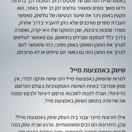
באסטרטגיית הפרסום של עסקים רבים. הסיבות לכך ברורות:
וידאו מושך צופים ומשאיר גולשים זמן רב יותר באתר, הוא
מקטין באופן ניכר את שיעור הנטישה של גולשים, מאפשר
העברת מסרים מורכבים שלא ניתן להעביר בדרך אחרת,
משדר סמכות ורצינות, שכן ההפקה שלו היא יקרה, ושמורה
בדרך כלל לעסקים מובילים בתחומם, וגם מאפשר לגולשים
לצרוך את התוכן השיווקי באופן פסיבי, כזה שיאפשר להם
לצרוך את התוכן הזה גם כאשר הם עייפים או לא מרוכזים.
שיווק באמצעות מייל
למרות שהשיווק באמצעות מייל הינו שיטה ותיקה למדי, אין
ספק שמדובר באחת השיטות האפקטיביות בעולם הפרסום
הדיגיטלי. תוכלו לפנות לסוכנות פרסום דיגיטל ולבקש ממנה
את שירותיה בתחום השיווק באמצעות מייל.
אילו יתרונות מייצר עבור בית העסק שיווק באמצעות מייל?
ובכן, היתרונות הם רבים ומשמעותיים. מרגע שבית עסק בונה
לעצמו רשימת תפוצה לגיטימית, אשר עומדת בתנאי חוק