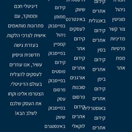
קידום
דיגיטלי חכם
קידום
ניהול
שיווק
אתרים
וממוקד, עם
ממומן
מוניטין
באינטרנט
באנגלית
פתרונות מותאמים
בפייסבוק
צור קשר
לעסקים
קידום
ניהול
אישית לצרכי הלקוח.
מדיניות
קידום
אתרים
קמפיין
בעזרת גישה
פרטיות
אתר
בסין
בפייסבוק
חדשנית וניסיון
מפת
קידום
קידום
קידום
עשיר, אנו עוזרים
אתר
אתרים
אתרים
פוסטים
לעסקים להצליח
אורגנים
ביפן
בפייסבוק
בעולם הדיגיטלי.
סוכנות
קידום
פרסום
הצטרפו אלינו וקחו
פרסום
אתרים
עסק
את העסק שלכם
קידום
באוסטרליה
בפייסבוק
לשלב הבא!
אתרים
שיווק
קידום
לוקאלי
באינסטגרם
אתרים