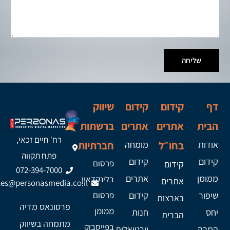
שליחה
דף
קידום
קידום
שיווק
הבית
אתרים
אתרים
ברשתות
רח׳ חיים זכאי,
אודות
בחו״ל
מומחה
חברתיות
פתח תקווה
קידום
קידום
פרסום
קידום
072-394-7000
ממומן
אתרים
בלינקדאין
אתרים
les@personasmedia.co.il
שיפור
קידום
פרסום
בארצות
פרסונאס מדיה
ממומן
יחס
חנות
הברית
מתמחה בשיווק
בפייסבוק
המרה
וירטואלית