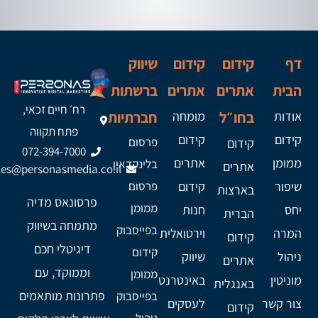
דף
קידום
קידום
שיווק
הבית
אתרים
אתרים
ברשתות
רח׳ חיים זכאי,
אודות
בחו״ל
מומחה
חברתיות
פתח תקווה
קידום
קידום
פרסום
קידום
072-394-7000
ממומן
אתרים
בלינקדאין
אתרים
les@personasmedia.co.il
שיפור
קידום
פרסום
בארצות
פרסונאס מדיה
ממומן
יחס
חנות
הברית
מתמחה בשיווק
בפייסבוק
המרה
וירטואלית
קידום
דיגיטלי חכם
קידום
ניהול
שיווק
אתרים
וממוקד, עם
ממומן
מוניטין
באינטרנט
באנגלית
פתרונות מותאמים
בפייסבוק
צור קשר
לעסקים
קידום