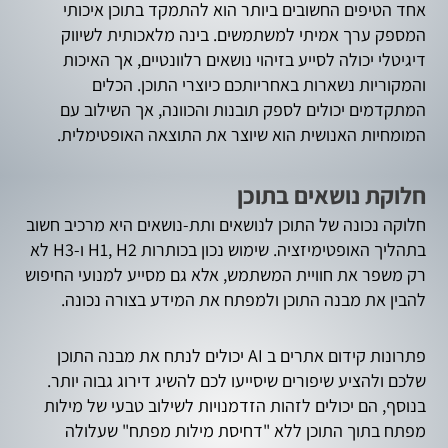
אחד הטיפים החשובים ביותר הוא להתמקד בתוכן איכותי
המספק ערך אמיתי למשתמשים. בינה מלאכותית לשיווק
דיגיטלי יכולה לסייע בזיהוי נושאים רלוונטיים, אך האיכות
והמקוריות נשארות באחריותכם כיוצרי התוכן. הכלים
המתקדמים יכולים לספק תובנות והכוונה, אך השילוב עם
המומחיות האנושית הוא שיוצר את התוצאה האופטימלית.
חלוקת נושאים בתוכן
חלוקה נכונה של התוכן לנושאים ותת-נושאים היא מרכיב חשוב
בתהליך האופטימיזציה. שימוש נכון בכותרות H1, H2 ו-H3 לא
רק משפר את חוויית המשתמש, אלא גם מסייע למנועי החיפוש
להבין את מבנה התוכן ולמפתח את המידע בצורה נכונה.
פתרונות קידום אתרים ב AI יכולים לנתח את מבנה התוכן
שלכם ולהציע שיפורים שיסייעו לכם להשיג דירוג גבוה יותר.
בנוסף, הם יכולים לזהות הזדמנויות לשילוב טבעי של מילות
מפתח בתוך התוכן ללא "דחיסת מילות מפתח" שעלולה