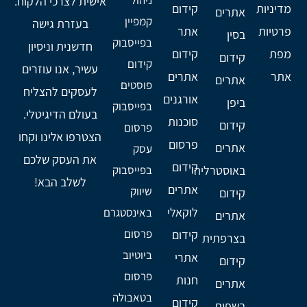
ניהול
אישית לצרכי הלקוח.
מדיניות
קידום
אתרים
קמפיין
בעזרת גישה
פרטיות
אתר
בסין
בפייסבוק
חדשנית וניסיון
מפת
קידום
קידום
קידום
עשיר, אנו עוזרים
אתר
אתרים
אתרים
פוסטים
לעסקים להצליח
אורגנים
ביפן
בפייסבוק
בעולם הדיגיטלי.
סוכנות
קידום
פרסום
הצטרפו אלינו וקחו
פרסום
אתרים
עסק
את העסק שלכם
קידום
באוסטרליה
בפייסבוק
לשלב הבא!
אתרים
שיווק
קידום
לוקאלי
באינסטגרם
אתרים
פרסום
קידום
בצרפתית
ביוטיוב
אתרי
קידום
פרסום
חנות
אתרים
בטאבולה
קידום
בשפות